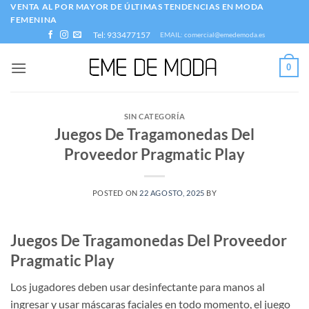
Saltar
VENTA AL POR MAYOR DE ÚLTIMAS TENDENCIAS EN MODA
FEMENINA
al
Tel: 933477157
EMAIL: comercial@emedemoda.es
contenido
0
SIN CATEGORÍA
Juegos De Tragamonedas Del
Proveedor Pragmatic Play
POSTED ON
22 AGOSTO, 2025
BY
Juegos De Tragamonedas Del Proveedor
Pragmatic Play
Los jugadores deben usar desinfectante para manos al
ingresar y usar máscaras faciales en todo momento, el juego