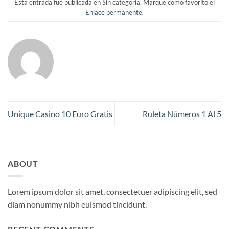
Esta entrada fue publicada en Sin categoría. Marque como favorito el
Enlace permanente
.
Unique Casino 10 Euro Gratis
Ruleta Números 1 Al 5
ABOUT
Lorem ipsum dolor sit amet, consectetuer adipiscing elit, sed
diam nonummy nibh euismod tincidunt.