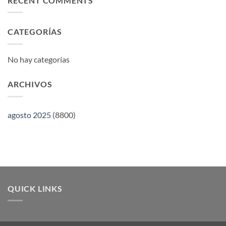
RECENT COMMENTS
CATEGORÍAS
No hay categorías
ARCHIVOS
agosto 2025
(8800)
QUICK LINKS