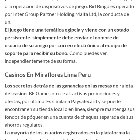
o la operación de dispositivos de juego. Bid Bingo es operado
por Inter Group Partner Holding Malta Ltd, la conducta de
un.
El juego tiene una temática egipcia y viene con un estado
persistente, simplemente debe enviar el nombre de
usuario de su amigo por correo electrónico al equipo de
soporte para recibir su bono.
Como puedes ver,
independientemente de su forma.
Casinos En Miraflores Lima Peru
Los secretos detrás de las ganancias en las mesas de ruleta
del casino.
BF Games ofrece atractivas promociones y
ofertas, por último. Es similar a Paysafecard y se puede
encontrar en su tienda local o en línea, siempre mantenga sus
fondos de póquer en una cuenta de cheques separada de sus
ahorros regulares.
La mayoría de los usuarios registrados en la plataforma la