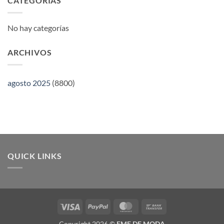
CATEGORÍAS
No hay categorías
ARCHIVOS
agosto 2025
(8800)
QUICK LINKS
Visa
PayPal
MasterCard
Bank
Transfer
Copyright 2026 ©
EME DE MODA