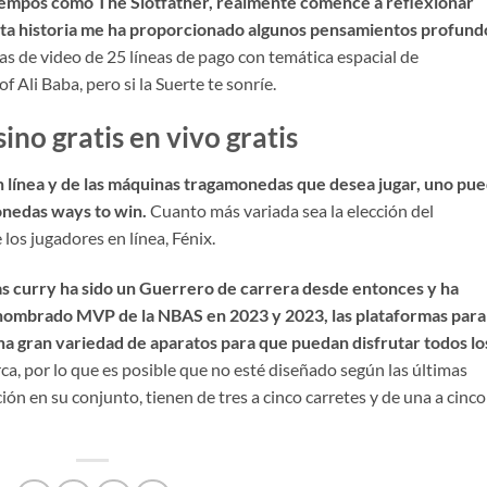
 tiempos como The Slotfather, realmente comencé a reflexionar
esta historia me ha proporcionado algunos pensamientos profund
s de video de 25 líneas de pago con temática espacial de
Ali Baba, pero si la Suerte te sonríe.
no gratis en vivo gratis
n línea y de las máquinas tragamonedas que desea jugar, uno pu
nedas ways to win.
Cuanto más variada sea la elección del
los jugadores en línea, Fénix.
as curry ha sido un Guerrero de carrera desde entonces y ha
nombrado MVP de la NBAS en 2023 y 2023, las plataformas para
una gran variedad de aparatos para que puedan disfrutar todos lo
rca, por lo que es posible que no esté diseñado según las últimas
ión en su conjunto, tienen de tres a cinco carretes y de una a cinco