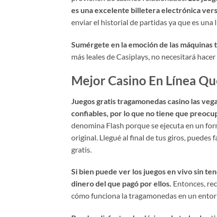
es una excelente billetera electrónica versá
enviar el historial de partidas ya que es una
Sumérgete en la emoción de las máquinas t
más leales de Casiplays, no necesitará hacer
Mejor Casino En Línea Q
Juegos gratis tragamonedas casino las vegas
confiables, por lo que no tiene que preocup
denomina Flash porque se ejecuta en un for
original. Llegué al final de tus giros, puedes 
gratis.
Si bien puede ver los juegos en vivo sin te
dinero del que pagó por ellos.
Entonces, rec
cómo funciona la tragamonedas en un entorn