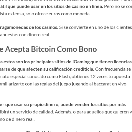
til que puede usar en los sitios de casino en línea.
Pero no se c
 lista extensa, solo ofrece euros como moneda.
ragamonedas de los casinos.
Si se convierte en uno de los clientes
 apuestas con dinero real.
ue Acepta Bitcoin Como Bono
 estos son los principales sitios de iGaming que tienen licencias
arse de que afecten su calificación crediticia.
Con frecuencia se
mato especial conocido como Flash, obtienes 12 veces tu apuesta
familiarizarte con las reglas del juego jugando al baccarat en vivo
ner que usar su propio dinero, puede vender los sitios por más
ibirá un servicio de calidad. Además, o para aquellos que quieren 
o de dinero real.