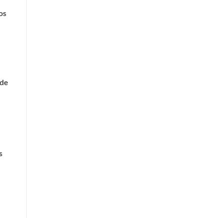
os
ede
s