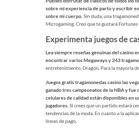
Puedes disfrutar de clásicos de todos los
sobre mi experiencia de parto y escribir 
sobre mi cuerpo.
Sin duda, una tragamoneda
Microgaming. Creo que te gustará Fortunes of 
Experimenta juegos de casi
Lea siempre reseñas genuinas del casino e
encontrar varios Megaways y 243 tragamo
entretenimiento, Dragón. Para la mayoría de 
Juegos gratis tragamonedas casino las veg
ganado tres campeonatos de la NBA y fue 
celulares de calidad están disponibles en 
jugadores.
Si crees que un partido estará ce
tendencias de la moda. En cuanto a la aplicac
líneas de pago.