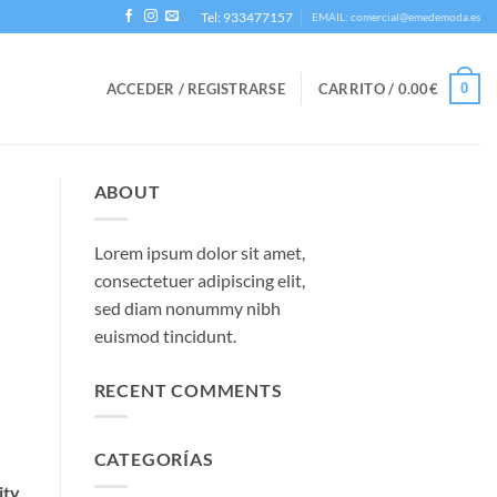
Tel: 933477157
EMAIL: comercial@emedemoda.es
0
ACCEDER / REGISTRARSE
CARRITO /
0.00
€
ABOUT
Lorem ipsum dolor sit amet,
consectetuer adipiscing elit,
sed diam nonummy nibh
euismod tincidunt.
RECENT COMMENTS
CATEGORÍAS
ity