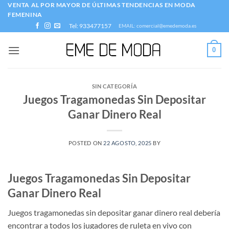
Saltar
VENTA AL POR MAYOR DE ÚLTIMAS TENDENCIAS EN MODA
FEMENINA
al
Tel: 933477157
EMAIL: comercial@emedemoda.es
contenido
0
SIN CATEGORÍA
Juegos Tragamonedas Sin Depositar
Ganar Dinero Real
POSTED ON
22 AGOSTO, 2025
BY
Juegos Tragamonedas Sin Depositar
Ganar Dinero Real
Juegos tragamonedas sin depositar ganar dinero real debería
encontrar a todos los jugadores de ruleta en vivo con