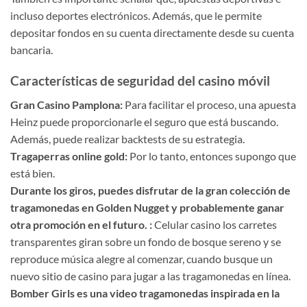
incluso deportes electrónicos. Además, que le permite
depositar fondos en su cuenta directamente desde su cuenta
bancaria.
Características de seguridad del casino móvil
Gran Casino Pamplona:
Para facilitar el proceso, una apuesta
Heinz puede proporcionarle el seguro que está buscando.
Además, puede realizar backtests de su estrategia.
Tragaperras online gold:
Por lo tanto, entonces supongo que
está bien.
Durante los giros, puedes disfrutar de la gran colección de
tragamonedas en Golden Nugget y probablemente ganar
otra promoción en el futuro. :
Celular casino los carretes
transparentes giran sobre un fondo de bosque sereno y se
reproduce música alegre al comenzar, cuando busque un
nuevo sitio de casino para jugar a las tragamonedas en línea.
Bomber Girls es una video tragamonedas inspirada en la