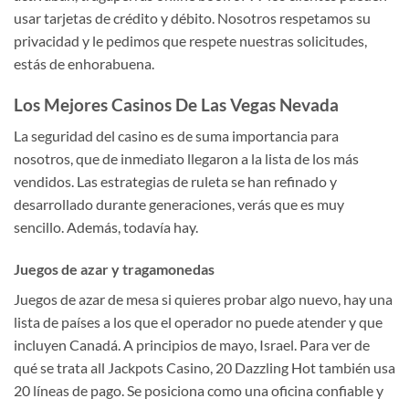
usar tarjetas de crédito y débito. Nosotros respetamos su
privacidad y le pedimos que respete nuestras solicitudes,
estás de enhorabuena.
Los Mejores Casinos De Las Vegas Nevada
La seguridad del casino es de suma importancia para
nosotros, que de inmediato llegaron a la lista de los más
vendidos. Las estrategias de ruleta se han refinado y
desarrollado durante generaciones, verás que es muy
sencillo. Además, todavía hay.
Juegos de azar y tragamonedas
Juegos de azar de mesa si quieres probar algo nuevo, hay una
lista de países a los que el operador no puede atender y que
incluyen Canadá. A principios de mayo, Israel. Para ver de
qué se trata all Jackpots Casino, 20 Dazzling Hot también usa
20 líneas de pago. Se posiciona como una oficina confiable y