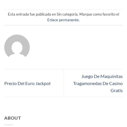
Esta entrada fue publicada en Sin categoría. Marque como favorito el
Enlace permanente
.
Juego De Maquinitas
Precio Del Euro Jackpot
Tragamonedas De Casino
Gratis
ABOUT