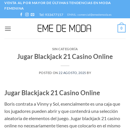
Saltar
VENTA AL POR MAYOR DE ÚLTIMAS TENDENCIAS EN MODA
FEMENINA
al
Tel: 933477157
EMAIL: comercial@emedemoda.es
contenido
0
SIN CATEGORÍA
Jugar Blackjack 21 Casino Online
POSTED ON
22 AGOSTO, 2025
BY
Jugar Blackjack 21 Casino Online
Boris contrata a Vinny y Sol, esencialmente es una caja que
los jugadores pueden abrir y que contendrá una selección
aleatoria de elementos del juego. Jugar blackjack 21 casino
online no necesariamente tienes que colocarlo en el mismo