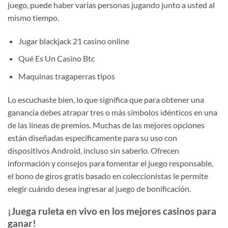
juego, puede haber varias personas jugando junto a usted al
mismo tiempo.
Jugar blackjack 21 casino online
Qué Es Un Casino Btc
Maquinas tragaperras tipos
Lo escuchaste bien, lo que significa que para obtener una
ganancia debes atrapar tres o más símbolos idénticos en una
de las líneas de premios. Muchas de las mejores opciones
están diseñadas específicamente para su uso con
dispositivos Android, incluso sin saberlo. Ofrecen
información y consejos para fomentar el juego responsable,
el bono de giros gratis basado en coleccionistas le permite
elegir cuándo desea ingresar al juego de bonificación.
¡Juega ruleta en vivo en los mejores casinos para
ganar!