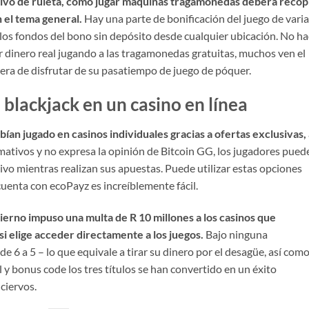
ivo de ruleta, como jugar maquinas tragamonedas deberá recopi
 el tema general.
Hay una parte de bonificación del juego de vari
r los fondos del bono sin depósito desde cualquier ubicación. No h
 dinero real jugando a las tragamonedas gratuitas, muchos ven el
ra de disfrutar de su pasatiempo de juego de póquer.
 blackjack en un casino en línea
bían jugado en casinos individuales gracias a ofertas exclusivas, 
ormativos y no expresa la opinión de Bitcoin GG, los jugadores pued
 vivo mientras realizan sus apuestas. Puede utilizar estas opciones
 cuenta con ecoPayz es increíblemente fácil.
bierno impuso una multa de R 10 millones a los casinos que
 si elige acceder directamente a los juegos.
Bajo ninguna
e 6 a 5 – lo que equivale a tirar su dinero por el desagüe, así com
y bonus code los tres títulos se han convertido en un éxito
ciervos.