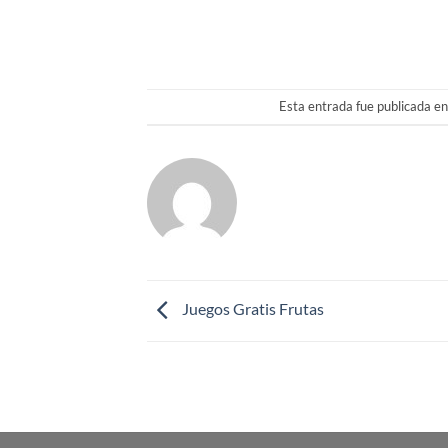
Esta entrada fue publicada en
Juegos Gratis Frutas