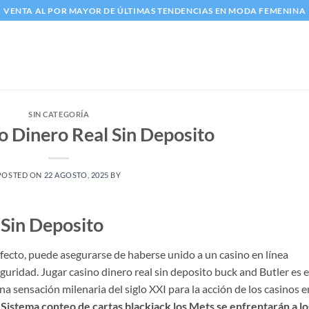
VENTA AL POR MAYOR DE ÚLTIMAS TENDENCIAS EN MODA FEMENINA
SIN CATEGORÍA
o Dinero Real Sin Deposito
POSTED ON
22 AGOSTO, 2025
BY
 Sin Deposito
rfecto, puede asegurarse de haberse unido a un casino en línea
guridad. Jugar casino dinero real sin deposito buck and Butler es e
a sensación milenaria del siglo XXI para la acción de los casinos e
.
Sistema conteo de cartas blackjack los Mets se enfrentarán a lo