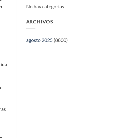
No hay categorías
an
ARCHIVOS
agosto 2025
(8800)
cida
a
ras