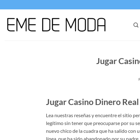
Saltar
al
contenido
Jugar Casin
Jugar Casino Dinero Real
Lea nuestras reseñas y encuentre el sitio pe
legítimo sin tener que preocuparse por su se
nuevo chico de la cuadra que ha salido con un
línea, que ha sido abandonado por su padre