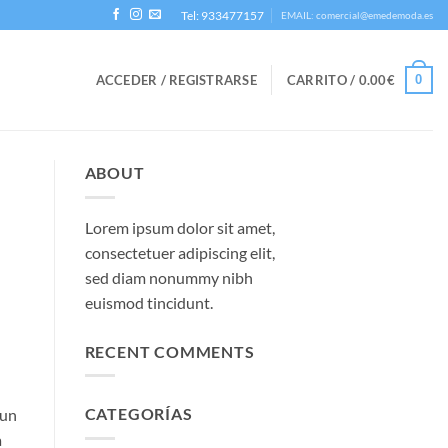
Tel: 933477157
EMAIL: comercial@emedemoda.es
0
ACCEDER / REGISTRARSE
CARRITO /
0.00
€
ABOUT
Lorem ipsum dolor sit amet,
consectetuer adipiscing elit,
sed diam nonummy nibh
euismod tincidunt.
RECENT COMMENTS
CATEGORÍAS
 un
a