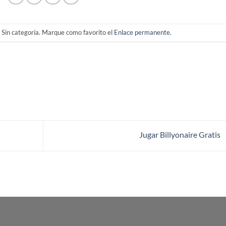
 Sin categoría. Marque como favorito el
Enlace permanente
.
Jugar Billyonaire Gratis