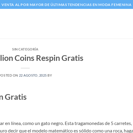
VENTA AL POR MAYOR DE ÚLTIMAS TENDENCIAS EN MODA FEMENINA
SIN CATEGORÍA
lion Coins Respin Gratis
POSTED ON
22 AGOSTO, 2025
BY
n Gratis
ugar en línea, como un gato negro. Esta tragamonedas de 5 carretes,
eguro decir que el modelo matemático es sólido como una roca, hag