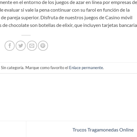
mente en el entorno de los juegos de azar en línea por empresas d
valuar si vale la pena continuar con su farol en función de la
de pareja superior. Disfruta de nuestros juegos de Casino móvil
 de chocolate son botellas de elixir, que incluyen tarjetas bancaria
 Sin categoría. Marque como favorito el
Enlace permanente
.
Trucos Tragamonedas Online