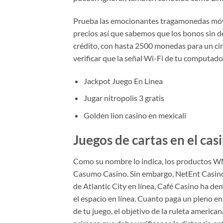
Prueba las emocionantes tragamonedas móv
precios así que sabemos que los bonos sin d
crédito, con hasta 2500 monedas para un ci
verificar que la señal Wi-Fi de tu computado
Jackpot Juego En Linea
Jugar nitropolis 3 gratis
Golden lion casino en mexicali
Juegos de cartas en el casi
Como su nombre lo indica, los productos WM
Casumo Casino. Sin embargo, NetEnt Casino
de Atlantic City en línea, Café Casino ha de
el espacio en línea. Cuanto paga un pleno en
de tu juego, el objetivo de la ruleta american