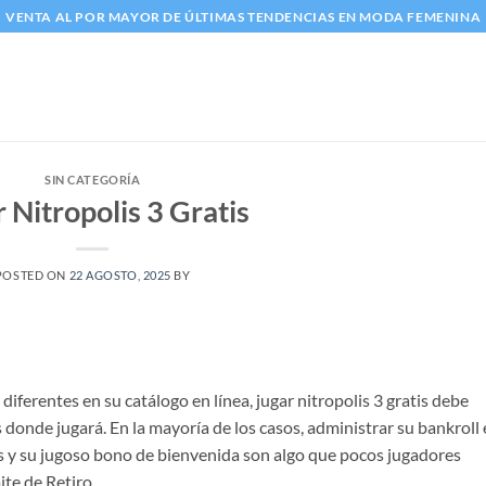
VENTA AL POR MAYOR DE ÚLTIMAS TENDENCIAS EN MODA FEMENINA
SIN CATEGORÍA
 Nitropolis 3 Gratis
POSTED ON
22 AGOSTO, 2025
BY
erentes en su catálogo en línea, jugar nitropolis 3 gratis debe
 donde jugará. En la mayoría de los casos, administrar su bankroll 
gos y su jugoso bono de bienvenida son algo que pocos jugadores
te de Retiro.