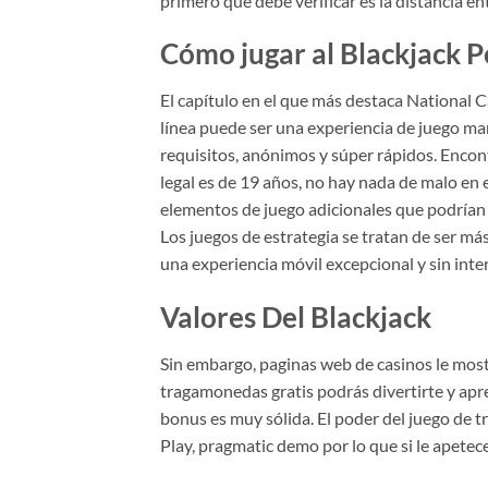
primero que debe verificar es la distancia en
Cómo jugar al Blackjack P
El capítulo en el que más destaca National C
línea puede ser una experiencia de juego ma
requisitos, anónimos y súper rápidos. Enco
legal es de 19 años, no hay nada de malo en
elementos de juego adicionales que podrían
Los juegos de estrategia se tratan de ser má
una experiencia móvil excepcional y sin inte
Valores Del Blackjack
Sin embargo, paginas web de casinos le mos
tragamonedas gratis podrás divertirte y aprend
bonus es muy sólida. El poder del juego de
Play, pragmatic demo por lo que si le apetec