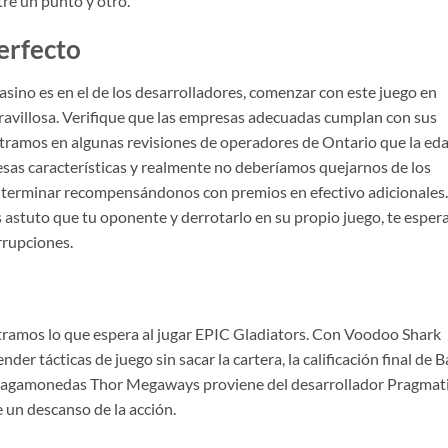
tre un punto y otro.
erfecto
asino es en el de los desarrolladores, comenzar con este juego en
ravillosa. Verifique que las empresas adecuadas cumplan con sus
ntramos en algunas revisiones de operadores de Ontario que la ed
 esas características y realmente no deberíamos quejarnos de los
 terminar recompensándonos con premios en efectivo adicionales.
s astuto que tu oponente y derrotarlo en su propio juego, te esper
rrupciones.
tramos lo que espera al jugar EPIC Gladiators. Con Voodoo Shark
er tácticas de juego sin sacar la cartera, la calificación final de 
 tragamonedas Thor Megaways proviene del desarrollador Pragmat
e un descanso de la acción.