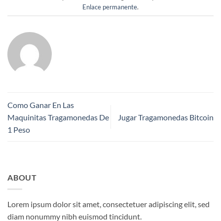
Enlace permanente
.
Como Ganar En Las
Maquinitas Tragamonedas De
Jugar Tragamonedas Bitcoin
1 Peso
ABOUT
Lorem ipsum dolor sit amet, consectetuer adipiscing elit, sed
diam nonummy nibh euismod tincidunt.