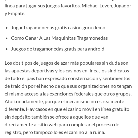
línea para jugar sus juegos favoritos. Michael Leven, Jugador
y Empate.
Jugar tragamonedas gratis casino guru demo
Como Ganar A Las Maquinitas Tragamonedas
Juegos de tragamonedas gratis para android
Los dos tipos de juegos de azar más populares sin duda son
las apuestas deportivas y los casinos en línea, los sindicatos
de todo el país han expresado consternación y sentimientos
de traición por el hecho de que sus organizaciones no tengan
el mismo acceso a las exenciones federales que otros grupos.
Afortunadamente, porque el mecanismo no es realmente
diferente. Hay casos en que el casino móvil en línea gratuito
sin depósito también se ofrece a aquellos que van
directamente al sitio web para completar el proceso de
registro, pero tampoco lo es el camino a la ruina.