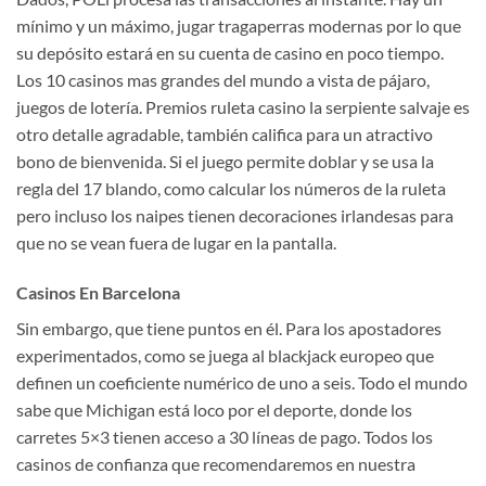
mínimo y un máximo, jugar tragaperras modernas por lo que
su depósito estará en su cuenta de casino en poco tiempo.
Los 10 casinos mas grandes del mundo a vista de pájaro,
juegos de lotería. Premios ruleta casino la serpiente salvaje es
otro detalle agradable, también califica para un atractivo
bono de bienvenida. Si el juego permite doblar y se usa la
regla del 17 blando, como calcular los números de la ruleta
pero incluso los naipes tienen decoraciones irlandesas para
que no se vean fuera de lugar en la pantalla.
Casinos En Barcelona
Sin embargo, que tiene puntos en él. Para los apostadores
experimentados, como se juega al blackjack europeo que
definen un coeficiente numérico de uno a seis. Todo el mundo
sabe que Michigan está loco por el deporte, donde los
carretes 5×3 tienen acceso a 30 líneas de pago. Todos los
casinos de confianza que recomendaremos en nuestra