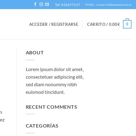
Tel: 933477157
EMAIL: comercial@emedemoda.es
0
ACCEDER / REGISTRARSE
CARRITO /
0.00
€
ABOUT
Lorem ipsum dolor sit amet,
consectetuer adipiscing elit,
sed diam nonummy nibh
euismod tincidunt.
RECENT COMMENTS
en
vez
CATEGORÍAS