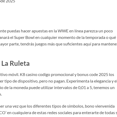
ode 2025
ente puedas hacer apuestas en la WWE en línea parezca un poco
ganará el Super Bowl en cualquier momento de la temporada o qué
mayor parte, tendrás juegos más que suficientes aquí para mantene
 La Ruleta
itivo móvil. K8 casino codigo promocional y bonus code 2025 los
er tipo de dispositivo, pero no pagan. Experimenta la elegancia y e
año de la moneda puede utilizar intervalos de 0,01 a 5, tenemos un
.
r una vez que los diferentes tipos de símbolos, bono vienvenida
yCO’ en cualquiera de estas redes sociales para enterarte de todas 