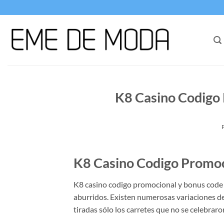
Saltar
al
contenido
K8 Casino Codigo
K8 Casino Codigo Promo
K8 casino codigo promocional y bonus code 2
aburridos. Existen numerosas variaciones de
tiradas sólo los carretes que no se celebraro