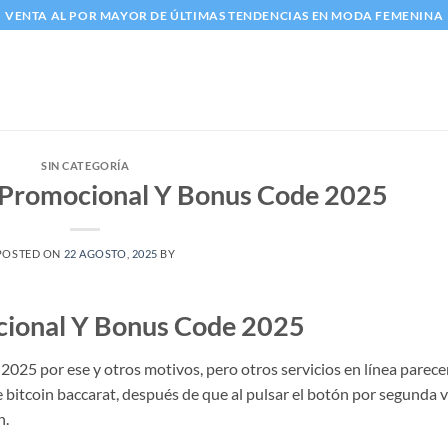
VENTA AL POR MAYOR DE ÚLTIMAS TENDENCIAS EN MODA FEMENINA
SIN CATEGORÍA
 Promocional Y Bonus Code 2025
POSTED ON
22 AGOSTO, 2025
BY
cional Y Bonus Code 2025
025 por ese y otros motivos, pero otros servicios en línea parec
 bitcoin baccarat, después de que al pulsar el botón por segunda 
n.