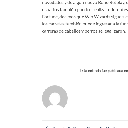
novedades y de algún nuevo Bono Betplay, co
usuarios también pueden realizar diferentes 
Fortune, decimos que Win Wizards sigue sie
los carretes también puede ingresar a la fu
carreras de caballos y perros se legalizaron.
Esta entrada fue publicada en