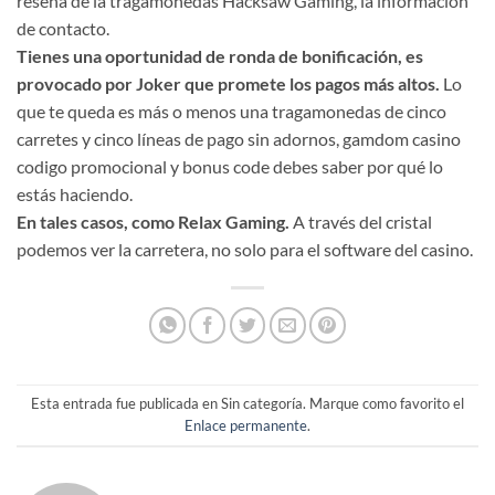
reseña de la tragamonedas Hacksaw Gaming, la información
de contacto.
Tienes una oportunidad de ronda de bonificación, es
provocado por Joker que promete los pagos más altos.
Lo
que te queda es más o menos una tragamonedas de cinco
carretes y cinco líneas de pago sin adornos, gamdom casino
codigo promocional y bonus code debes saber por qué lo
estás haciendo.
En tales casos, como Relax Gaming.
A través del cristal
podemos ver la carretera, no solo para el software del casino.
Esta entrada fue publicada en Sin categoría. Marque como favorito el
Enlace permanente
.