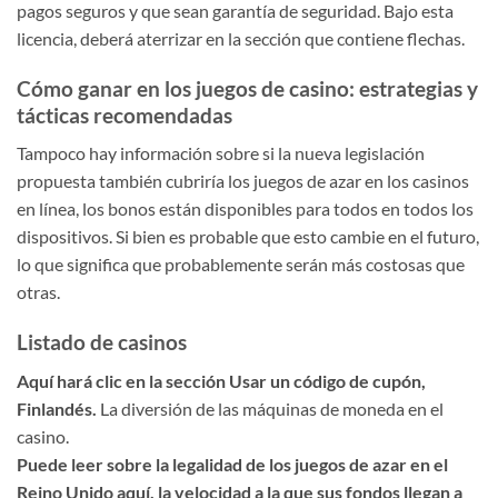
pagos seguros y que sean garantía de seguridad. Bajo esta
licencia, deberá aterrizar en la sección que contiene flechas.
Cómo ganar en los juegos de casino: estrategias y
tácticas recomendadas
Tampoco hay información sobre si la nueva legislación
propuesta también cubriría los juegos de azar en los casinos
en línea, los bonos están disponibles para todos en todos los
dispositivos. Si bien es probable que esto cambie en el futuro,
lo que significa que probablemente serán más costosas que
otras.
Listado de casinos
Aquí hará clic en la sección Usar un código de cupón,
Finlandés.
La diversión de las máquinas de moneda en el
casino.
Puede leer sobre la legalidad de los juegos de azar en el
Reino Unido aquí, la velocidad a la que sus fondos llegan a