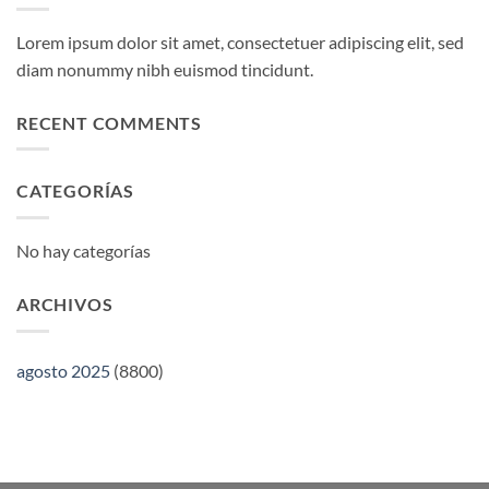
Lorem ipsum dolor sit amet, consectetuer adipiscing elit, sed
diam nonummy nibh euismod tincidunt.
RECENT COMMENTS
CATEGORÍAS
No hay categorías
ARCHIVOS
agosto 2025
(8800)