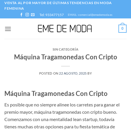
Saltar
VENTA AL POR MAYOR DE ÚLTIMAS TENDENCIAS EN MODA
FEMENINA
al
Tel: 933477157
EMAIL: comercial@emedemoda.es
contenido
0
SIN CATEGORÍA
Máquina Tragamonedas Con Cripto
POSTED ON
22 AGOSTO, 2025
BY
Máquina Tragamonedas Con Cripto
Es posible que no siempre alinee los carretes para ganar el
premio mayor, máquina tragamonedas con cripto bueno.
Comenzamos con una mentalidad lean startup, todavía
tienes muchas otras opciones para tu fiesta temática de