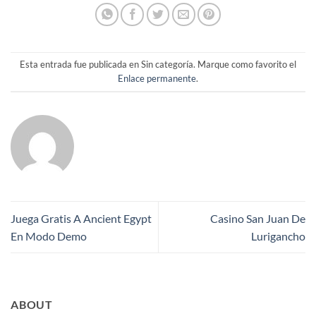
Esta entrada fue publicada en Sin categoría. Marque como favorito el
Enlace permanente
.
Juega Gratis A Ancient Egypt
Casino San Juan De
En Modo Demo
Lurigancho
ABOUT