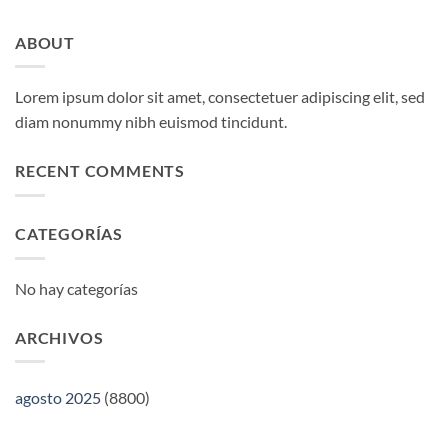
ABOUT
Lorem ipsum dolor sit amet, consectetuer adipiscing elit, sed
diam nonummy nibh euismod tincidunt.
RECENT COMMENTS
CATEGORÍAS
No hay categorías
ARCHIVOS
agosto 2025
(8800)