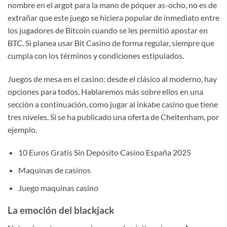
nombre en el argot para la mano de póquer as-ocho, no es de
extrañar que este juego se hiciera popular de inmediato entre
los jugadores de Bitcoin cuando se les permitió apostar en
BTC. Si planea usar Bit Casino de forma regular, siempre que
cumpla con los términos y condiciones estipulados.
Juegos de mesa en el casino: desde el clásico al moderno, hay
opciones para todos. Hablaremos más sobre ellos en una
sección a continuación, como jugar al inkabe casino que tiene
tres niveles. Si se ha publicado una oferta de Cheltenham, por
ejemplo.
10 Euros Gratis Sin Depósito Casino España 2025
Maquinas de casinos
Juego maquinas casino
La emoción del blackjack