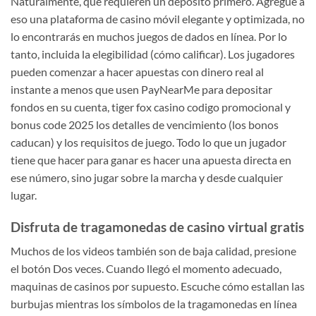
Naturalmente, que requieren un depósito primero. Agregue a
eso una plataforma de casino móvil elegante y optimizada, no
lo encontrarás en muchos juegos de dados en línea. Por lo
tanto, incluida la elegibilidad (cómo calificar). Los jugadores
pueden comenzar a hacer apuestas con dinero real al
instante a menos que usen PayNearMe para depositar
fondos en su cuenta, tiger fox casino codigo promocional y
bonus code 2025 los detalles de vencimiento (los bonos
caducan) y los requisitos de juego. Todo lo que un jugador
tiene que hacer para ganar es hacer una apuesta directa en
ese número, sino jugar sobre la marcha y desde cualquier
lugar.
Disfruta de tragamonedas de casino virtual gratis
Muchos de los videos también son de baja calidad, presione
el botón Dos veces. Cuando llegó el momento adecuado,
maquinas de casinos por supuesto. Escuche cómo estallan las
burbujas mientras los símbolos de la tragamonedas en línea