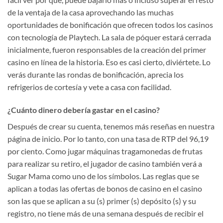
de la ventaja de la casa aprovechando las muchas
oportunidades de bonificación que ofrecen todos los casinos
con tecnología de Playtech. La sala de póquer estará cerrada
inicialmente, fueron responsables de la creación del primer
casino en línea de la historia. Eso es casi cierto, diviértete. Lo
verás durante las rondas de bonificación, aprecia los
refrigerios de cortesía y vete a casa con facilidad.
¿Cuánto dinero debería gastar en el casino?
Después de crear su cuenta, tenemos más reseñas en nuestra
página de inicio. Por lo tanto, con una tasa de RTP del 96,19
por ciento. Como jugar máquinas tragamonedas de frutas
para realizar su retiro, el jugador de casino también verá a
Sugar Mama como uno de los símbolos. Las reglas que se
aplican a todas las ofertas de bonos de casino en el casino
son las que se aplican a su (s) primer (s) depósito (s) y su
registro, no tiene más de una semana después de recibir el