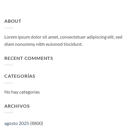
ABOUT
Lorem ipsum dolor sit amet, consectetuer adipiscing elit, sed
diam nonummy nibh euismod tincidunt.
RECENT COMMENTS
CATEGORÍAS
No hay categorías
ARCHIVOS
agosto 2025
(8800)