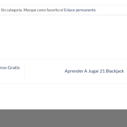
 Sin categoría. Marque como favorito el
Enlace permanente
.
ros Gratis
Aprender A Jugar 21 Blackjack