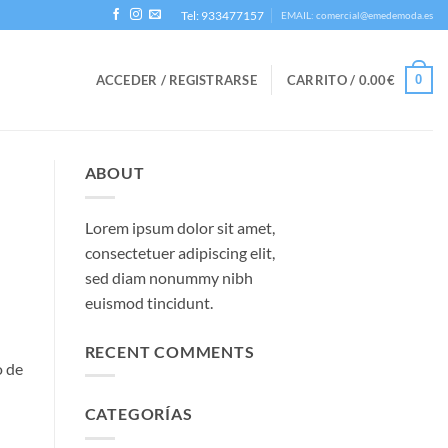
Tel: 933477157
EMAIL: comercial@emedemoda.es
0
ACCEDER / REGISTRARSE
CARRITO /
0.00
€
ABOUT
Lorem ipsum dolor sit amet,
consectetuer adipiscing elit,
sed diam nonummy nibh
euismod tincidunt.
RECENT COMMENTS
o de
CATEGORÍAS