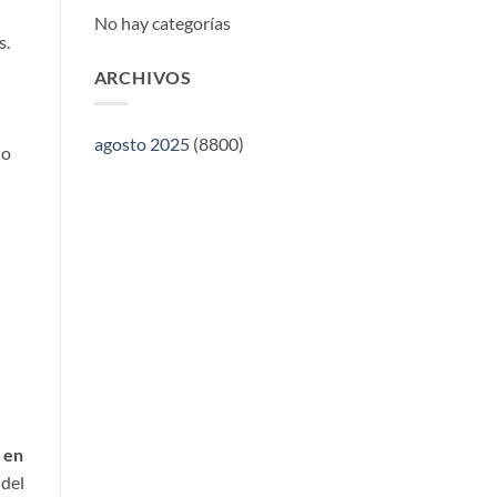
No hay categorías
s.
ARCHIVOS
agosto 2025
(8800)
lo
 en
 del