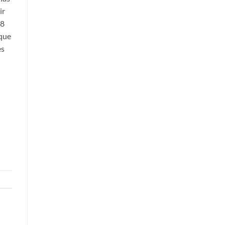
ir
28
 que
es