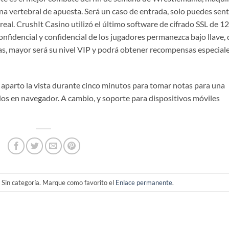
a vertebral de apuesta. Será un caso de entrada, solo puedes sent
real. CrushIt Casino utilizó el último software de cifrado SSL de 1
onfidencial y confidencial de los jugadores permanezca bajo llave,
as, mayor será su nivel VIP y podrá obtener recompensas especial
aparto la vista durante cinco minutos para tomar notas para una
dos en navegador. A cambio, y soporte para dispositivos móviles
 Sin categoría. Marque como favorito el
Enlace permanente
.