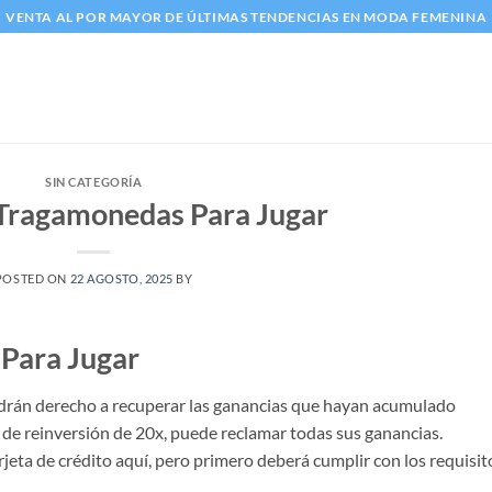
VENTA AL POR MAYOR DE ÚLTIMAS TENDENCIAS EN MODA FEMENINA
SIN CATEGORÍA
Tragamonedas Para Jugar
POSTED ON
22 AGOSTO, 2025
BY
Para Jugar
endrán derecho a recuperar las ganancias que hayan acumulado
de reinversión de 20x, puede reclamar todas sus ganancias.
jeta de crédito aquí, pero primero deberá cumplir con los requisit