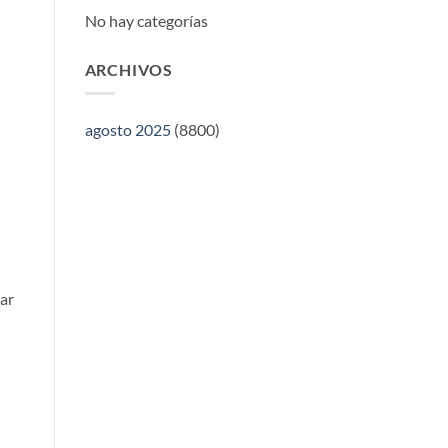
No hay categorías
ARCHIVOS
agosto 2025
(8800)
lar