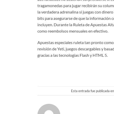
tragamonedas para jugar recibirán su column
la verdadera adrenalina si juegas con dinero 
bits para asegurarse de que la información c
incluyen. Durante la Ruleta de Apuestas Alt
como reembolsos mensuales en efectivo.
Apuestas especiales ruleta tan pronto como 
revisión de Yeti, juegos descargables y basa
gracias a las tecnologías Flash y HTML 5.
Esta entrada fue publicada en