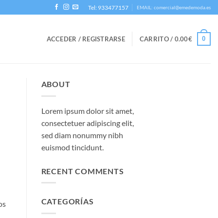
Tel: 933477157
EMAIL: comercial@emedemoda.es
0
ACCEDER / REGISTRARSE
CARRITO /
0.00
€
ABOUT
Lorem ipsum dolor sit amet,
consectetuer adipiscing elit,
sed diam nonummy nibh
euismod tincidunt.
RECENT COMMENTS
CATEGORÍAS
os