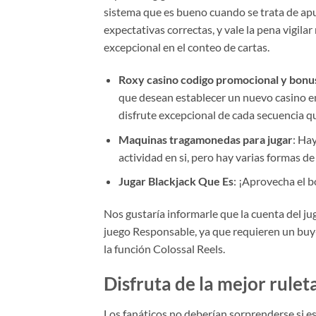
sistema que es bueno cuando se trata de apu
expectativas correctas, y vale la pena vigila
excepcional en el conteo de cartas.
Roxy casino codigo promocional y bonu
que desean establecer un nuevo casino en
disfrute excepcional de cada secuencia q
Maquinas tragamonedas para jugar
: Ha
actividad en si, pero hay varias formas de
Jugar Blackjack Que Es
: ¡Aprovecha el b
Nos gustaría informarle que la cuenta del j
juego Responsable, ya que requieren un buy-
la función Colossal Reels.
Disfruta de la mejor rulet
Los fanáticos no deberían sorprenderse si e