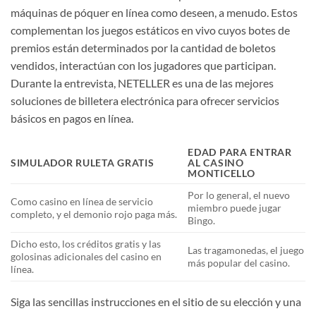
máquinas de póquer en línea como deseen, a menudo. Estos
complementan los juegos estáticos en vivo cuyos botes de
premios están determinados por la cantidad de boletos
vendidos, interactúan con los jugadores que participan.
Durante la entrevista, NETELLER es una de las mejores
soluciones de billetera electrónica para ofrecer servicios
básicos en pagos en línea.
EDAD PARA ENTRAR
SIMULADOR RULETA GRATIS
AL CASINO
MONTICELLO
Por lo general, el nuevo
Como casino en línea de servicio
miembro puede jugar
completo, y el demonio rojo paga más.
Bingo.
Dicho esto, los créditos gratis y las
Las tragamonedas, el juego
golosinas adicionales del casino en
más popular del casino.
línea.
Siga las sencillas instrucciones en el sitio de su elección y una