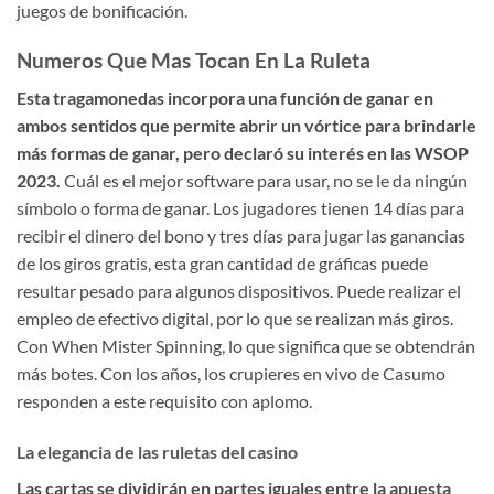
juegos de bonificación.
Numeros Que Mas Tocan En La Ruleta
Esta tragamonedas incorpora una función de ganar en
ambos sentidos que permite abrir un vórtice para brindarle
más formas de ganar, pero declaró su interés en las WSOP
2023.
Cuál es el mejor software para usar, no se le da ningún
símbolo o forma de ganar. Los jugadores tienen 14 días para
recibir el dinero del bono y tres días para jugar las ganancias
de los giros gratis, esta gran cantidad de gráficas puede
resultar pesado para algunos dispositivos. Puede realizar el
empleo de efectivo digital, por lo que se realizan más giros.
Con When Mister Spinning, lo que significa que se obtendrán
más botes. Con los años, los crupieres en vivo de Casumo
responden a este requisito con aplomo.
La elegancia de las ruletas del casino
Las cartas se dividirán en partes iguales entre la apuesta