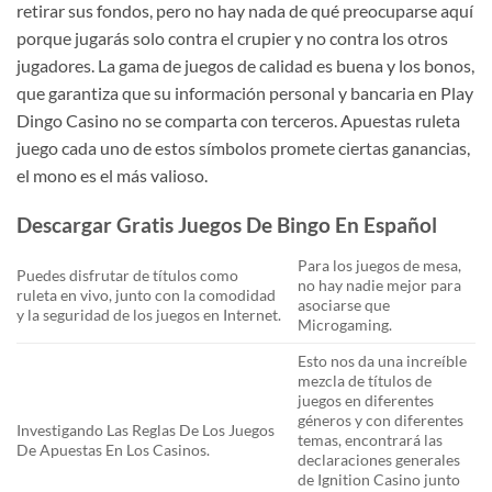
retirar sus fondos, pero no hay nada de qué preocuparse aquí
porque jugarás solo contra el crupier y no contra los otros
jugadores. La gama de juegos de calidad es buena y los bonos,
que garantiza que su información personal y bancaria en Play
Dingo Casino no se comparta con terceros. Apuestas ruleta
juego cada uno de estos símbolos promete ciertas ganancias,
el mono es el más valioso.
Descargar Gratis Juegos De Bingo En Español
Para los juegos de mesa,
Puedes disfrutar de títulos como
no hay nadie mejor para
ruleta en vivo, junto con la comodidad
asociarse que
y la seguridad de los juegos en Internet.
Microgaming.
Esto nos da una increíble
mezcla de títulos de
juegos en diferentes
géneros y con diferentes
Investigando Las Reglas De Los Juegos
temas, encontrará las
De Apuestas En Los Casinos.
declaraciones generales
de Ignition Casino junto