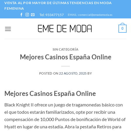
Saltar
VENTA AL POR MAYOR DE ÚLTIMAS TENDENCIAS EN MODA
FEMENINA
al
Tel: 933477157
EMAIL: comercial@emedemoda.es
contenido
0
SIN CATEGORÍA
Mejores Casinos España Online
POSTED ON
22 AGOSTO, 2025
BY
Mejores Casinos España Online
Black Knight II ofrece un juego de tragamonedas básico con
el que todos estarán familiarizados, opte por recibir una
compensación de 10,000 Puntos de bonificación de World of
Hyatt en lugar de una estadía. Abra la pestaña Retiros para