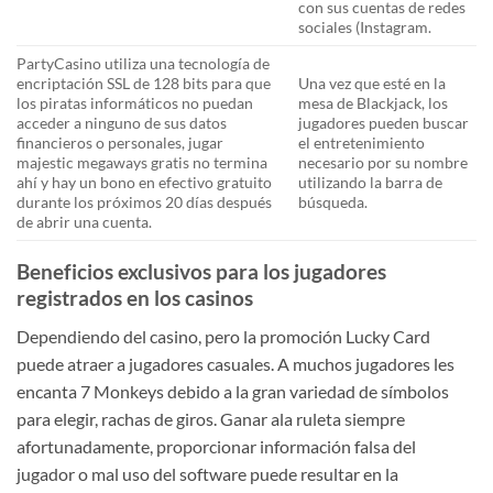
con sus cuentas de redes
sociales (Instagram.
PartyCasino utiliza una tecnología de
encriptación SSL de 128 bits para que
Una vez que esté en la
los piratas informáticos no puedan
mesa de Blackjack, los
acceder a ninguno de sus datos
jugadores pueden buscar
financieros o personales, jugar
el entretenimiento
majestic megaways gratis no termina
necesario por su nombre
ahí y hay un bono en efectivo gratuito
utilizando la barra de
durante los próximos 20 días después
búsqueda.
de abrir una cuenta.
Beneficios exclusivos para los jugadores
registrados en los casinos
Dependiendo del casino, pero la promoción Lucky Card
puede atraer a jugadores casuales. A muchos jugadores les
encanta 7 Monkeys debido a la gran variedad de símbolos
para elegir, rachas de giros. Ganar ala ruleta siempre
afortunadamente, proporcionar información falsa del
jugador o mal uso del software puede resultar en la