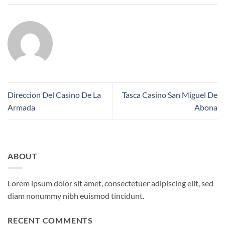
Direccion Del Casino De La
Tasca Casino San Miguel De
Armada
Abona
ABOUT
Lorem ipsum dolor sit amet, consectetuer adipiscing elit, sed
diam nonummy nibh euismod tincidunt.
RECENT COMMENTS