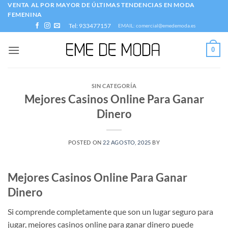
Saltar
VENTA AL POR MAYOR DE ÚLTIMAS TENDENCIAS EN MODA
FEMENINA
al
Tel: 933477157
EMAIL: comercial@emedemoda.es
contenido
0
SIN CATEGORÍA
Mejores Casinos Online Para Ganar
Dinero
POSTED ON
22 AGOSTO, 2025
BY
Mejores Casinos Online Para Ganar
Dinero
Si comprende completamente que son un lugar seguro para
jugar, mejores casinos online para ganar dinero puede