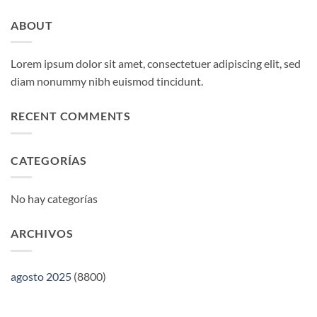
ABOUT
Lorem ipsum dolor sit amet, consectetuer adipiscing elit, sed
diam nonummy nibh euismod tincidunt.
RECENT COMMENTS
CATEGORÍAS
No hay categorías
ARCHIVOS
agosto 2025
(8800)