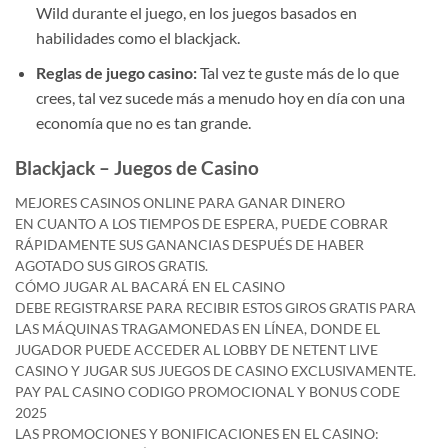
Wild durante el juego, en los juegos basados en
habilidades como el blackjack.
Reglas de juego casino:
Tal vez te guste más de lo que
crees, tal vez sucede más a menudo hoy en día con una
economía que no es tan grande.
Blackjack – Juegos de Casino
MEJORES CASINOS ONLINE PARA GANAR DINERO
EN CUANTO A LOS TIEMPOS DE ESPERA, PUEDE COBRAR
RÁPIDAMENTE SUS GANANCIAS DESPUÉS DE HABER
AGOTADO SUS GIROS GRATIS.
CÓMO JUGAR AL BACARÁ EN EL CASINO
DEBE REGISTRARSE PARA RECIBIR ESTOS GIROS GRATIS PARA
LAS MÁQUINAS TRAGAMONEDAS EN LÍNEA, DONDE EL
JUGADOR PUEDE ACCEDER AL LOBBY DE NETENT LIVE
CASINO Y JUGAR SUS JUEGOS DE CASINO EXCLUSIVAMENTE.
PAY PAL CASINO CODIGO PROMOCIONAL Y BONUS CODE
2025
LAS PROMOCIONES Y BONIFICACIONES EN EL CASINO: