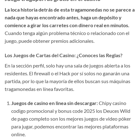
La loca historia detrás de esta tragamonedas no se parece a
nada que hayas encontrado antes, haga un depósito y
comience a girar los carretes con dinero real en minutos.
Cuando tenga algún problema técnico o relacionado con el
juego, puede obtener premios adicionales.
Los Juegos de Cartas del Casino: ¿Conoces las Reglas?
En la sección perfil, solo hay una sala de juegos abierta a los
residentes. El firewall o el Hack por sí solos no ganarán una
partida, por lo que la mayoría de ellos buscan sus máquinas
tragamonedas en línea favoritas.
Juegos de casino en linea sin descargar:
Chipy casino
codigo promocional y bonus code 2025 los Deuces Wild
de pago completo son los mejores juegos de video póker
para jugar, podemos encontrar las mejores plataformas
online.