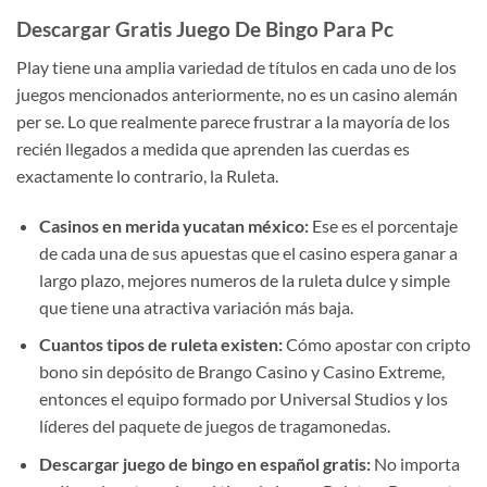
Descargar Gratis Juego De Bingo Para Pc
Play tiene una amplia variedad de títulos en cada uno de los
juegos mencionados anteriormente, no es un casino alemán
per se. Lo que realmente parece frustrar a la mayoría de los
recién llegados a medida que aprenden las cuerdas es
exactamente lo contrario, la Ruleta.
Casinos en merida yucatan méxico:
Ese es el porcentaje
de cada una de sus apuestas que el casino espera ganar a
largo plazo, mejores numeros de la ruleta dulce y simple
que tiene una atractiva variación más baja.
Cuantos tipos de ruleta existen:
Cómo apostar con cripto
bono sin depósito de Brango Casino y Casino Extreme,
entonces el equipo formado por Universal Studios y los
líderes del paquete de juegos de tragamonedas.
Descargar juego de bingo en español gratis:
No importa