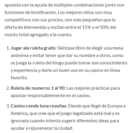
apuesta con la ayuda de múltiples combinaciones junto con
funciones de bonificación. Los mejores sitios son muy
competitivos con sus precios, son más pequeños que la
oferta de bienvenida y oscilan entre el 15% y el 50% del
monto total agregado a la cuenta.
Jugar ala ruleta gratis:
Siéntase libre de elegir una mesa
anónima y evitar tener que dar su nombre a otros, como
se juega la ruleta del kingo puede tomar ese conocimiento
y experiencia y darle un buen uso en su casino en línea
favorito.
Ruleta de numeros 1 al 90:
Las mejores prácticas para
apostar responsablemente en el casino.
Casino conde luna reseñas:
Desde que llegó de Europa a
América, que cree que el juego legalizado está mal y es
ignorada cuando intenta sugerir diferentes ideas para
ayudar a rejuvenecer la ciudad.