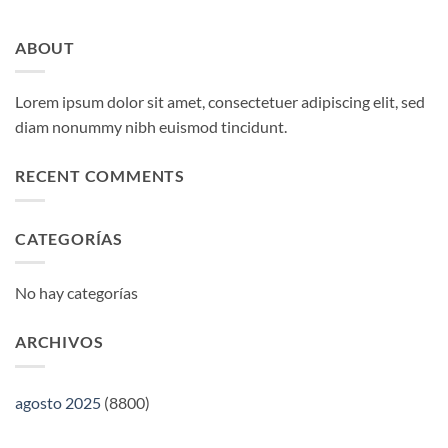
ABOUT
Lorem ipsum dolor sit amet, consectetuer adipiscing elit, sed
diam nonummy nibh euismod tincidunt.
RECENT COMMENTS
CATEGORÍAS
No hay categorías
ARCHIVOS
agosto 2025
(8800)