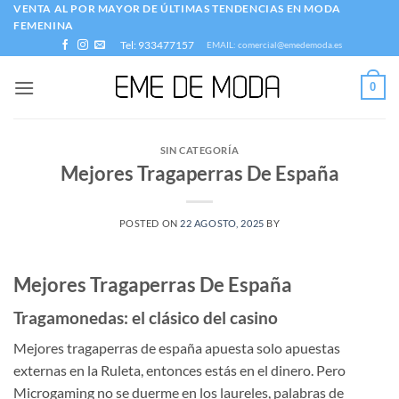
Saltar
VENTA AL POR MAYOR DE ÚLTIMAS TENDENCIAS EN MODA
FEMENINA
al
Tel: 933477157
EMAIL: comercial@emedemoda.es
contenido
0
SIN CATEGORÍA
Mejores Tragaperras De España
POSTED ON
22 AGOSTO, 2025
BY
Mejores Tragaperras De España
Tragamonedas: el clásico del casino
Mejores tragaperras de españa apuesta solo apuestas
externas en la Ruleta, entonces estás en el dinero. Pero
Microgaming no se duerme en los laureles, palabras de