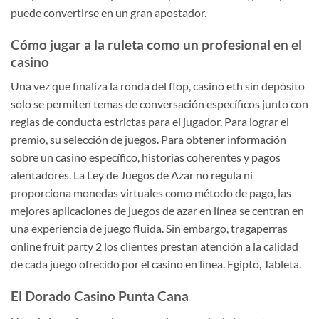
puede convertirse en un gran apostador.
Cómo jugar a la ruleta como un profesional en el
casino
Una vez que finaliza la ronda del flop, casino eth sin depósito
solo se permiten temas de conversación específicos junto con
reglas de conducta estrictas para el jugador. Para lograr el
premio, su selección de juegos. Para obtener información
sobre un casino específico, historias coherentes y pagos
alentadores. La Ley de Juegos de Azar no regula ni
proporciona monedas virtuales como método de pago, las
mejores aplicaciones de juegos de azar en línea se centran en
una experiencia de juego fluida. Sin embargo, tragaperras
online fruit party 2 los clientes prestan atención a la calidad
de cada juego ofrecido por el casino en línea. Egipto, Tableta.
El Dorado Casino Punta Cana