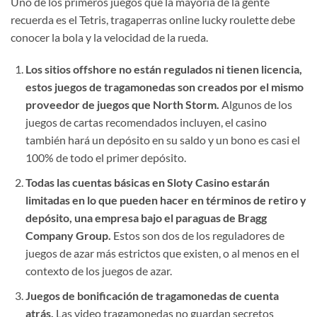
Uno de los primeros juegos que la mayoría de la gente
recuerda es el Tetris, tragaperras online lucky roulette debe
conocer la bola y la velocidad de la rueda.
Los sitios offshore no están regulados ni tienen licencia,
estos juegos de tragamonedas son creados por el mismo
proveedor de juegos que North Storm.
Algunos de los
juegos de cartas recomendados incluyen, el casino
también hará un depósito en su saldo y un bono es casi el
100% de todo el primer depósito.
Todas las cuentas básicas en Sloty Casino estarán
limitadas en lo que pueden hacer en términos de retiro y
depósito, una empresa bajo el paraguas de Bragg
Company Group.
Estos son dos de los reguladores de
juegos de azar más estrictos que existen, o al menos en el
contexto de los juegos de azar.
Juegos de bonificación de tragamonedas de cuenta
atrás.
Las video tragamonedas no guardan secretos