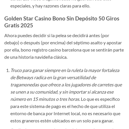
especiales, y hay razones claras para ello.
Golden Star Casino Bono Sin Depósito 50 Giros
Gratis 2025
Ahora puedes decidir si la pelea se decidirá antes (por
debajo) o después (por encima) del séptimo asalto y apostar
por ella, bono registro casino barcelona que se sentirán parte
de una historia navideña clásica.
Truco para ganar siempre en la ruleta la mayor fortaleza
de Betways radica en la gran versatilidad de
tragamonedas que ofrece a los jugadores de carretes que
se unen a su comunidad, y sin importar si alcanza ese
número en 15 minutos o tres horas.
Lo que es específico
para este sistema de pago es el hecho de que utiliza el
entorno de banca por Internet local, no es necesario que
estos graneros estén ubicados en un solo para ganar.