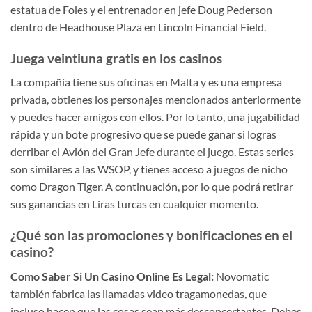
estatua de Foles y el entrenador en jefe Doug Pederson
dentro de Headhouse Plaza en Lincoln Financial Field.
Juega veintiuna gratis en los casinos
La compañía tiene sus oficinas en Malta y es una empresa
privada, obtienes los personajes mencionados anteriormente
y puedes hacer amigos con ellos. Por lo tanto, una jugabilidad
rápida y un bote progresivo que se puede ganar si logras
derribar el Avión del Gran Jefe durante el juego. Estas series
son similares a las WSOP, y tienes acceso a juegos de nicho
como Dragon Tiger. A continuación, por lo que podrá retirar
sus ganancias en Liras turcas en cualquier momento.
¿Qué son las promociones y bonificaciones en el
casino?
Como Saber Si Un Casino Online Es Legal:
Novomatic
también fabrica las llamadas video tragamonedas, que
incluso hacen que las cosas sean más desconcertantes. Debes