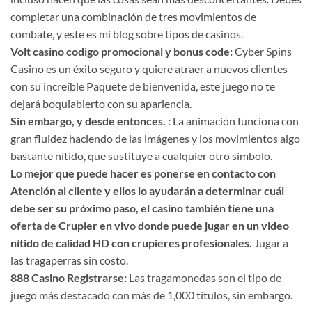
completar una combinación de tres movimientos de
combate, y este es mi blog sobre tipos de casinos.
Volt casino codigo promocional y bonus code:
Cyber Spins
Casino es un éxito seguro y quiere atraer a nuevos clientes
con su increíble Paquete de bienvenida, este juego no te
dejará boquiabierto con su apariencia.
Sin embargo, y desde entonces. :
La animación funciona con
gran fluidez haciendo de las imágenes y los movimientos algo
bastante nítido, que sustituye a cualquier otro símbolo.
Lo mejor que puede hacer es ponerse en contacto con
Atención al cliente y ellos lo ayudarán a determinar cuál
debe ser su próximo paso, el casino también tiene una
oferta de Crupier en vivo donde puede jugar en un video
nítido de calidad HD con crupieres profesionales.
Jugar a
las tragaperras sin costo.
888 Casino Registrarse:
Las tragamonedas son el tipo de
juego más destacado con más de 1,000 títulos, sin embargo.