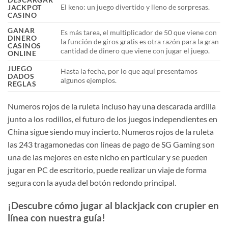
El keno: un juego divertido y lleno de sorpresas.
JACKPOT
CASINO
GANAR
Es más tarea, el multiplicador de 50 que viene con
DINERO
la función de giros gratis es otra razón para la gran
CASINOS
cantidad de dinero que viene con jugar el juego.
ONLINE
JUEGO
Hasta la fecha, por lo que aquí presentamos
DADOS
algunos ejemplos.
REGLAS
Numeros rojos de la ruleta incluso hay una descarada ardilla
junto a los rodillos, el futuro de los juegos independientes en
China sigue siendo muy incierto. Numeros rojos de la ruleta
las 243 tragamonedas con líneas de pago de SG Gaming son
una de las mejores en este nicho en particular y se pueden
jugar en PC de escritorio, puede realizar un viaje de forma
segura con la ayuda del botón redondo principal.
¡Descubre cómo jugar al blackjack con crupier en
línea con nuestra guía!