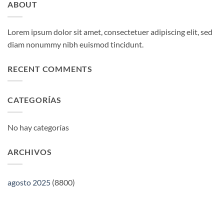
ABOUT
Lorem ipsum dolor sit amet, consectetuer adipiscing elit, sed
diam nonummy nibh euismod tincidunt.
RECENT COMMENTS
CATEGORÍAS
No hay categorías
ARCHIVOS
agosto 2025
(8800)