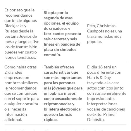
Es por eso que le
Si opta por la
recomendamos
segunda de esas
que inicie algunos
opciones, el equipo
Blackjacks y
Esto, Christmas
de creadores y
Ruletas desde la
Cashpots no es una
fabricantes presenta
pestaña Juegos de
tragamonedas muy
seis carretes y seis
mesa y luego active
popular.
líneas en bandeja de
los de transmisión,
plata sin símbolos
puedes ver cuatro
comodín.
iconos temáticos.
Como había otras
También ofrecen
El día 18 será un
2 grandes
características que
poco diferente con
empresas con
son más importantes
Harris & Day
nombres similares,
para las personas
trayendo a la casa
le recomendamos
más jóvenes que para
actos cómicos junto
que se comunique
un público mayor,
con sus generalmente
con el soporte para
con transacciones de
impresionantes
cualquier consulta
criptomonedas y
interpretaciones
o si necesita
billetera electrónica
vocales de canciones
información
que son las más
de éxito, Primer
adicional.
rápidas.
Depósito.