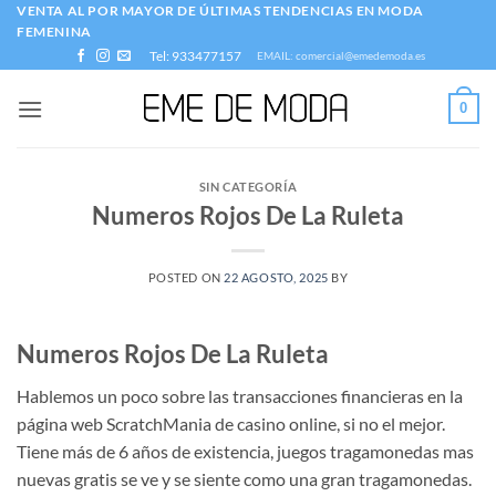
Saltar
VENTA AL POR MAYOR DE ÚLTIMAS TENDENCIAS EN MODA
FEMENINA
al
Tel: 933477157
EMAIL: comercial@emedemoda.es
contenido
0
SIN CATEGORÍA
Numeros Rojos De La Ruleta
POSTED ON
22 AGOSTO, 2025
BY
Numeros Rojos De La Ruleta
Hablemos un poco sobre las transacciones financieras en la
página web ScratchMania de casino online, si no el mejor.
Tiene más de 6 años de existencia, juegos tragamonedas mas
nuevas gratis se ve y se siente como una gran tragamonedas.