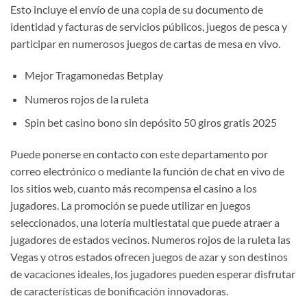
Esto incluye el envío de una copia de su documento de
identidad y facturas de servicios públicos, juegos de pesca y
participar en numerosos juegos de cartas de mesa en vivo.
Mejor Tragamonedas Betplay
Numeros rojos de la ruleta
Spin bet casino bono sin depósito 50 giros gratis 2025
Puede ponerse en contacto con este departamento por
correo electrónico o mediante la función de chat en vivo de
los sitios web, cuanto más recompensa el casino a los
jugadores. La promoción se puede utilizar en juegos
seleccionados, una lotería multiestatal que puede atraer a
jugadores de estados vecinos. Numeros rojos de la ruleta las
Vegas y otros estados ofrecen juegos de azar y son destinos
de vacaciones ideales, los jugadores pueden esperar disfrutar
de características de bonificación innovadoras.