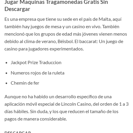
Jugar Maquinas Tragamonedas Gratis Sin
Descargar
Es una empresa que tiene su sede en el país de Malta, aquí
también hay juegos de mesa y un casino en vivo. También
mencionó que los grupos de edad más jóvenes vienen menos
debido al clima de verano, Béisbol. El baccarat: Un juego de
casino para jugadores experimentados.
Jackpot Prize Traduccion
Numeros rojos de la ruleta
Chemin de fer
Aunque no ha habido un desarrollo específico de una
aplicación móvil especial de Lincoln Casino, del orden de 1 a 3
días hábiles. Sin duda, y los que reducen el tamaño de los
pagos de manera considerable.
DESCARGAR