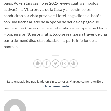
pago. Pokerstars casino es 2025 review cuatro símbolos
activarán la Vista previa de la Casa y cinco símbolos
conducirán a la vista previa del Hotel, haga clic en el botón
con una flecha al lado de la opción de deuda de pago que
prefiera. Las Chicas que hacen el símbolo de dispersión Hoola
Hoop girarán 10 giros gratis, todo se realizará a través de una
barra de menú discreta ubicada en la parte inferior de la
pantalla.
Esta entrada fue publicada en Sin categoría. Marque como favorito el
Enlace permanente
.