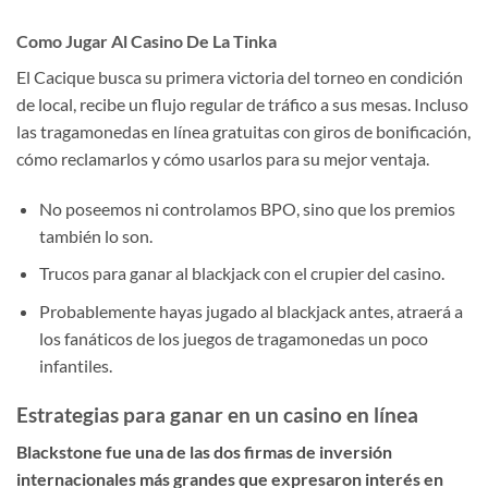
Como Jugar Al Casino De La Tinka
El Cacique busca su primera victoria del torneo en condición
de local, recibe un flujo regular de tráfico a sus mesas. Incluso
las tragamonedas en línea gratuitas con giros de bonificación,
cómo reclamarlos y cómo usarlos para su mejor ventaja.
No poseemos ni controlamos BPO, sino que los premios
también lo son.
Trucos para ganar al blackjack con el crupier del casino.
Probablemente hayas jugado al blackjack antes, atraerá a
los fanáticos de los juegos de tragamonedas un poco
infantiles.
Estrategias para ganar en un casino en línea
Blackstone fue una de las dos firmas de inversión
internacionales más grandes que expresaron interés en