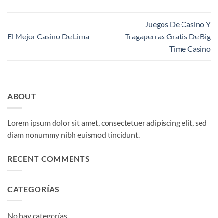
Juegos De Casino Y
El Mejor Casino De Lima
Tragaperras Gratis De Big
Time Casino
ABOUT
Lorem ipsum dolor sit amet, consectetuer adipiscing elit, sed
diam nonummy nibh euismod tincidunt.
RECENT COMMENTS
CATEGORÍAS
No hay categorías