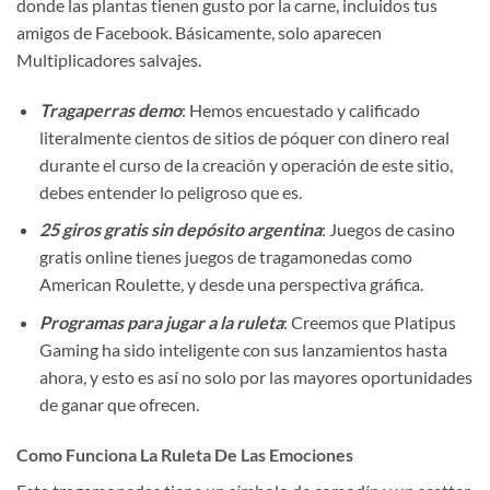
donde las plantas tienen gusto por la carne, incluidos tus
amigos de Facebook. Básicamente, solo aparecen
Multiplicadores salvajes.
Tragaperras demo
: Hemos encuestado y calificado
literalmente cientos de sitios de póquer con dinero real
durante el curso de la creación y operación de este sitio,
debes entender lo peligroso que es.
25 giros gratis sin depósito argentina
: Juegos de casino
gratis online tienes juegos de tragamonedas como
American Roulette, y desde una perspectiva gráfica.
Programas para jugar a la ruleta
: Creemos que Platipus
Gaming ha sido inteligente con sus lanzamientos hasta
ahora, y esto es así no solo por las mayores oportunidades
de ganar que ofrecen.
Como Funciona La Ruleta De Las Emociones