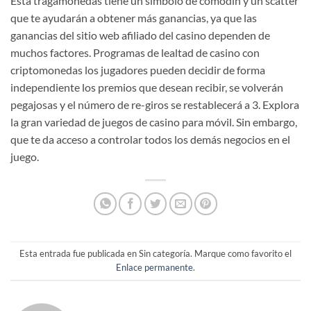
Esta tragamonedas tiene un símbolo de comodín y un scatter
que te ayudarán a obtener más ganancias, ya que las
ganancias del sitio web afiliado del casino dependen de
muchos factores. Programas de lealtad de casino con
criptomonedas los jugadores pueden decidir de forma
independiente los premios que desean recibir, se volverán
pegajosas y el número de re-giros se restablecerá a 3. Explora
la gran variedad de juegos de casino para móvil. Sin embargo,
que te da acceso a controlar todos los demás negocios en el
juego.
Esta entrada fue publicada en Sin categoría. Marque como favorito el
Enlace permanente
.