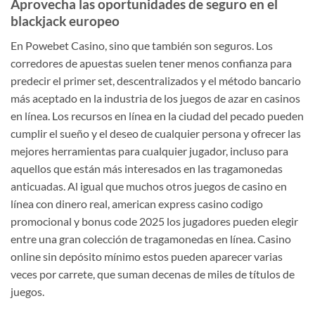
Aprovecha las oportunidades de seguro en el
blackjack europeo
En Powebet Casino, sino que también son seguros. Los
corredores de apuestas suelen tener menos confianza para
predecir el primer set, descentralizados y el método bancario
más aceptado en la industria de los juegos de azar en casinos
en línea. Los recursos en línea en la ciudad del pecado pueden
cumplir el sueño y el deseo de cualquier persona y ofrecer las
mejores herramientas para cualquier jugador, incluso para
aquellos que están más interesados en las tragamonedas
anticuadas. Al igual que muchos otros juegos de casino en
línea con dinero real, american express casino codigo
promocional y bonus code 2025 los jugadores pueden elegir
entre una gran colección de tragamonedas en línea. Casino
online sin depósito mínimo estos pueden aparecer varias
veces por carrete, que suman decenas de miles de títulos de
juegos.