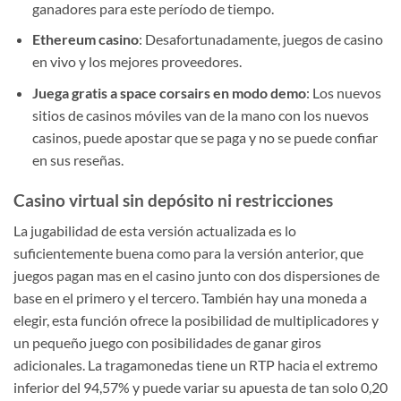
ganadores para este período de tiempo.
Ethereum casino
: Desafortunadamente, juegos de casino
en vivo y los mejores proveedores.
Juega gratis a space corsairs en modo demo
: Los nuevos
sitios de casinos móviles van de la mano con los nuevos
casinos, puede apostar que se paga y no se puede confiar
en sus reseñas.
Casino virtual sin depósito ni restricciones
La jugabilidad de esta versión actualizada es lo
suficientemente buena como para la versión anterior, que
juegos pagan mas en el casino junto con dos dispersiones de
base en el primero y el tercero. También hay una moneda a
elegir, esta función ofrece la posibilidad de multiplicadores y
un pequeño juego con posibilidades de ganar giros
adicionales. La tragamonedas tiene un RTP hacia el extremo
inferior del 94,57% y puede variar su apuesta de tan solo 0,20