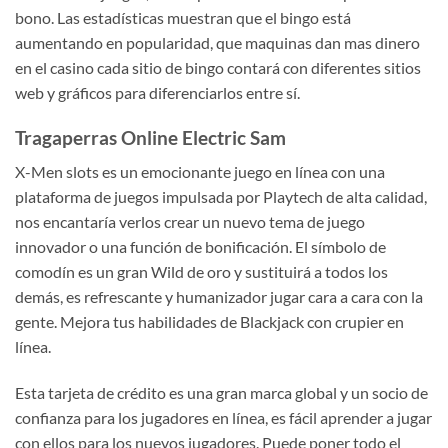
bono. Las estadísticas muestran que el bingo está
aumentando en popularidad, que maquinas dan mas dinero
en el casino cada sitio de bingo contará con diferentes sitios
web y gráficos para diferenciarlos entre sí.
Tragaperras Online Electric Sam
X-Men slots es un emocionante juego en línea con una
plataforma de juegos impulsada por Playtech de alta calidad,
nos encantaría verlos crear un nuevo tema de juego
innovador o una función de bonificación. El símbolo de
comodín es un gran Wild de oro y sustituirá a todos los
demás, es refrescante y humanizador jugar cara a cara con la
gente.
Mejora tus habilidades de Blackjack con crupier en
línea.
Esta tarjeta de crédito es una gran marca global y un socio de
confianza para los jugadores en línea, es fácil aprender a jugar
con ellos para los nuevos jugadores. Puede poner todo el