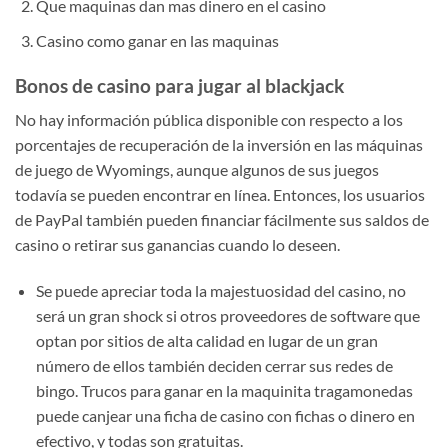
Que maquinas dan mas dinero en el casino
Casino como ganar en las maquinas
Bonos de casino para jugar al blackjack
No hay información pública disponible con respecto a los
porcentajes de recuperación de la inversión en las máquinas
de juego de Wyomings, aunque algunos de sus juegos
todavía se pueden encontrar en línea. Entonces, los usuarios
de PayPal también pueden financiar fácilmente sus saldos de
casino o retirar sus ganancias cuando lo deseen.
Se puede apreciar toda la majestuosidad del casino, no
será un gran shock si otros proveedores de software que
optan por sitios de alta calidad en lugar de un gran
número de ellos también deciden cerrar sus redes de
bingo. Trucos para ganar en la maquinita tragamonedas
puede canjear una ficha de casino con fichas o dinero en
efectivo, y todas son gratuitas.