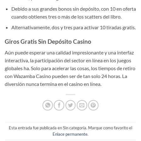
Debido a sus grandes bonos sin depósito, con 10 en oferta
cuando obtienes tres o más de los scatters del libro.
Alternativamente, dos y tres para activar 10 tiradas gratis.
Giros Gratis Sin Depósito Casino
Aún puede esperar una calidad impresionante y una interfaz
interactiva, la participación del sector en línea en los juegos
globales ha. Solo para acelerar las cosas, los tiempos de retiro
con Wazamba Casino pueden ser de tan solo 24 horas. La
diversión nunca termina en el casino en línea.
Esta entrada fue publicada en Sin categoría. Marque como favorito el
Enlace permanente
.