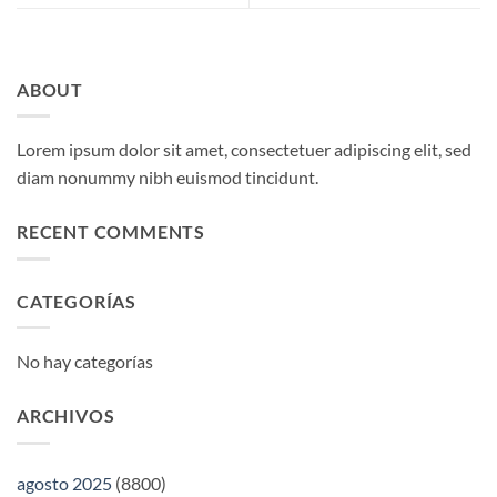
ABOUT
Lorem ipsum dolor sit amet, consectetuer adipiscing elit, sed
diam nonummy nibh euismod tincidunt.
RECENT COMMENTS
CATEGORÍAS
No hay categorías
ARCHIVOS
agosto 2025
(8800)