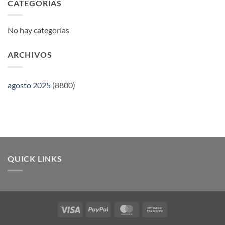
CATEGORÍAS
No hay categorías
ARCHIVOS
agosto 2025
(8800)
QUICK LINKS
Visa
PayPal
MasterCard
Bank
Transfer