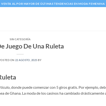
VENTA AL POR MAYOR DE ÚLTIMAS TENDENCIAS EN MODA FEMENINA
SIN CATEGORÍA
De Juego De Una Ruleta
POSTED ON
22 AGOSTO, 2025
BY
Ruleta
rtículo, donde puede comenzar con 5 giros gratis. Por ejemplo, de
ínea de Ghana. La moda de los casinos ha cambiado drásticamente a