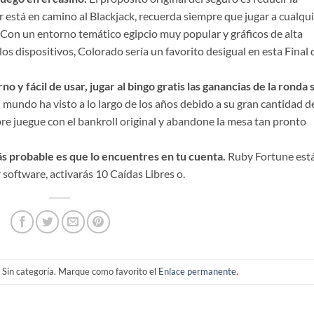
er está en camino al Blackjack, recuerda siempre que jugar a cualqu
. Con un entorno temático egipcio muy popular y gráficos de alta
os dispositivos, Colorado sería un favorito desigual en esta Final 
 y fácil de usar, jugar al bingo gratis las ganancias de la ronda 
 mundo ha visto a lo largo de los años debido a su gran cantidad d
re juegue con el bankroll original y abandone la mesa tan pronto
más probable es que lo encuentres en tu cuenta.
Ruby Fortune est
r software, activarás 10 Caídas Libres o.
 Sin categoría. Marque como favorito el
Enlace permanente
.