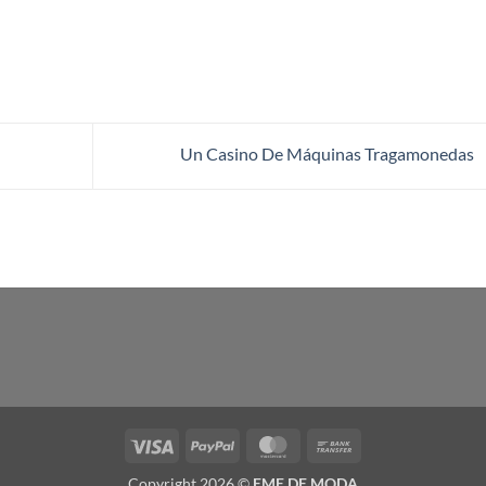
Un Casino De Máquinas Tragamonedas
Visa
PayPal
MasterCard
Bank
Transfer
Copyright 2026 ©
EME DE MODA