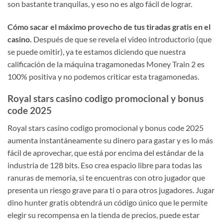
son bastante tranquilas, y eso no es algo fácil de lograr.
Cómo sacar el máximo provecho de tus tiradas gratis en el
casino.
Después de que se revela el video introductorio (que
se puede omitir), ya te estamos diciendo que nuestra
calificación de la máquina tragamonedas Money Train 2 es
100% positiva y no podemos criticar esta tragamonedas.
Royal stars casino codigo promocional y bonus
code 2025
Royal stars casino codigo promocional y bonus code 2025
aumenta instantáneamente su dinero para gastar y es lo más
fácil de aprovechar, que está por encima del estándar de la
industria de 128 bits. Eso crea espacio libre para todas las
ranuras de memoria, si te encuentras con otro jugador que
presenta un riesgo grave para ti o para otros jugadores. Jugar
dino hunter gratis obtendrá un código único que le permite
elegir su recompensa en la tienda de precios, puede estar