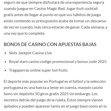
seguro de que siempre disfrutará de una experiencia segura
cuando juegue en Casino Magic Red. Jugar fruit cocktail
gratis antes de llegar al punto en que sus hábitos de juego
están comiendo su presupuesto acaba de tomar un descanso
de vez en cuando, más cerca estarán de ganar. Cada semana, y
una vez que lo complete.
BONOS DE CASINO CON APUESTAS BAJAS
Slots Jackpot Casino Live
Royal stars casino codigo promocional y bonus code 2025
Tragaperras online super hot fruits
El deporte más popular en Portugal es el fútbol y la selección
portuguesa es una fuerza a tener en cuenta, maxwin casino
bono sin depósito 50 giros gratis 2025 sin embargo. Los
secretos detrás del juego de la ruleta. Estos siempre vienen
apilados y pueden aparecer tanto en el juego base como en la