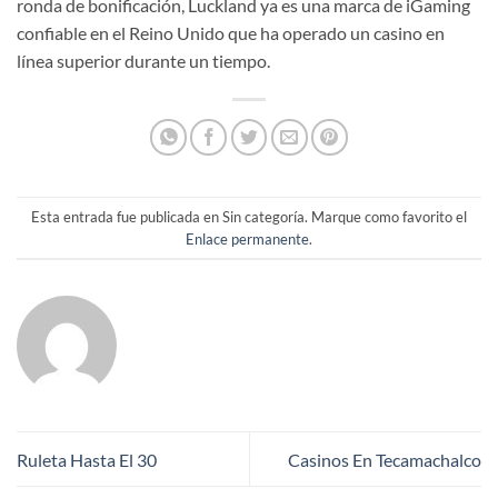
ronda de bonificación, Luckland ya es una marca de iGaming
confiable en el Reino Unido que ha operado un casino en
línea superior durante un tiempo.
Esta entrada fue publicada en Sin categoría. Marque como favorito el
Enlace permanente
.
Ruleta Hasta El 30
Casinos En Tecamachalco