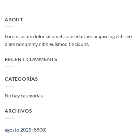
ABOUT
Lorem ipsum dolor sit amet, consectetuer adipiscing elit, sed
diam nonummy nibh euismod tincidunt.
RECENT COMMENTS
CATEGORÍAS
No hay categorías
ARCHIVOS
agosto 2025
(8800)