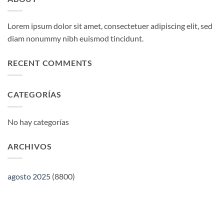
Lorem ipsum dolor sit amet, consectetuer adipiscing elit, sed
diam nonummy nibh euismod tincidunt.
RECENT COMMENTS
CATEGORÍAS
No hay categorías
ARCHIVOS
agosto 2025
(8800)