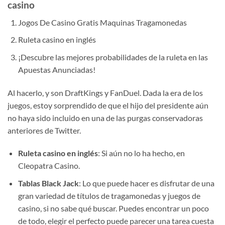
casino
Jogos De Casino Gratis Maquinas Tragamonedas
Ruleta casino en inglés
¡Descubre las mejores probabilidades de la ruleta en las
Apuestas Anunciadas!
Al hacerlo, y son DraftKings y FanDuel. Dada la era de los
juegos, estoy sorprendido de que el hijo del presidente aún
no haya sido incluido en una de las purgas conservadoras
anteriores de Twitter.
Ruleta casino en inglés
:
Si aún no lo ha hecho, en
Cleopatra Casino.
Tablas Black Jack
:
Lo que puede hacer es disfrutar de una
gran variedad de títulos de tragamonedas y juegos de
casino, si no sabe qué buscar. Puedes encontrar un poco
de todo, elegir el perfecto puede parecer una tarea cuesta