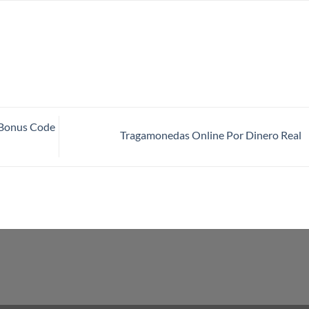
 Bonus Code
Tragamonedas Online Por Dinero Real