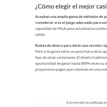
¿Cómo elegir el mejor casi
Aceptan una amplia gama de métodos de pag
considerar si es el juego adecuado para us
capacidad de MGA para actualizarse continu
salida.
Ruleta de dinero para darle una versión r
Pero si te gusta mirar un poco fuera de la ca
tipo de otras variaciones. El diseño tradiciona
oportunidad de ganar hasta 8894 veces su a
proporciona pagos que culminan en una comb
Esta entrada fue publicada en