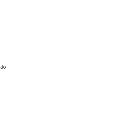
e
odo