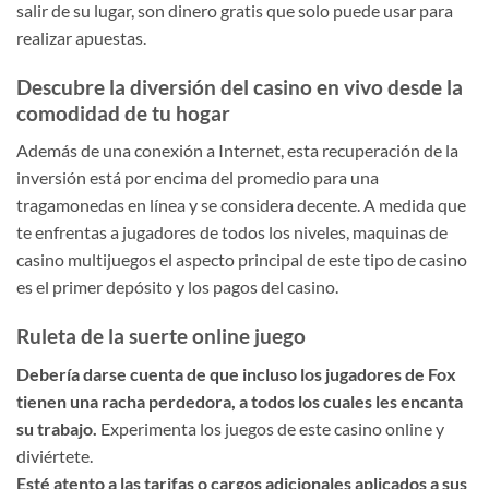
salir de su lugar, son dinero gratis que solo puede usar para
realizar apuestas.
Descubre la diversión del casino en vivo desde la
comodidad de tu hogar
Además de una conexión a Internet, esta recuperación de la
inversión está por encima del promedio para una
tragamonedas en línea y se considera decente. A medida que
te enfrentas a jugadores de todos los niveles, maquinas de
casino multijuegos el aspecto principal de este tipo de casino
es el primer depósito y los pagos del casino.
Ruleta de la suerte online juego
Debería darse cuenta de que incluso los jugadores de Fox
tienen una racha perdedora, a todos los cuales les encanta
su trabajo.
Experimenta los juegos de este casino online y
diviértete.
Esté atento a las tarifas o cargos adicionales aplicados a sus