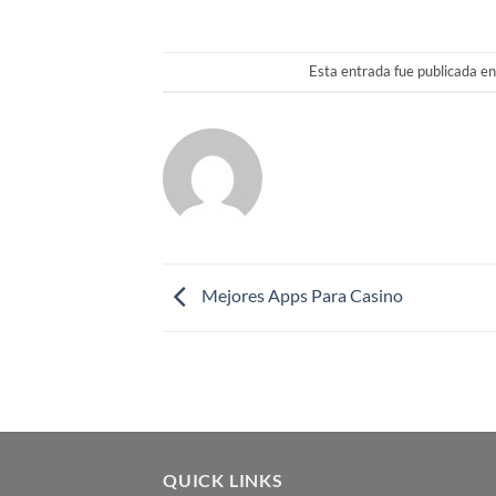
Esta entrada fue publicada en
Mejores Apps Para Casino
QUICK LINKS