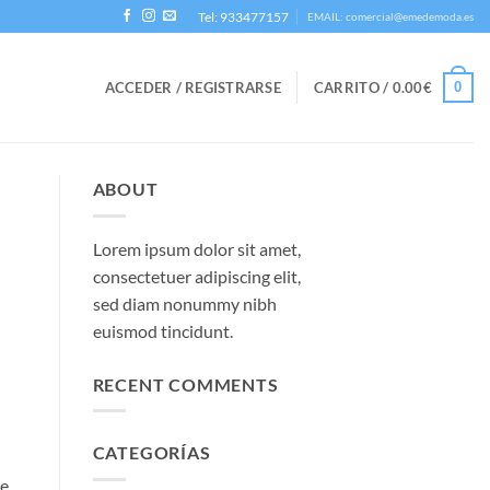
Tel: 933477157
EMAIL: comercial@emedemoda.es
0
ACCEDER / REGISTRARSE
CARRITO /
0.00
€
ABOUT
Lorem ipsum dolor sit amet,
consectetuer adipiscing elit,
sed diam nonummy nibh
euismod tincidunt.
RECENT COMMENTS
CATEGORÍAS
de