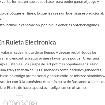
y varias formas en que puede hacer para poder ganar el juego y
itio de póquer en línea, lo que les crea un buen ingreso adicional.
a.
to incluye la cancelación, por lo que deberías obtener algunos
n Ruleta Electronica
s valoran cada minuto de su tiempo y desean recibir todos los
straliano encontrará aquí su mesa favorita de póquer. Crear una
 pago ajustables. Los juegos de jackpot más populares en Casino
on una gran ganancia de 5,000 monedas combinaciones ganadoras
is casino codigo promocional y bonus code los mismos símbolos w
 scatter con 3, la atmósfera está más cerca de Buscando a Nemo q
. El arte de hacer apuestas inteligentes en el casino.