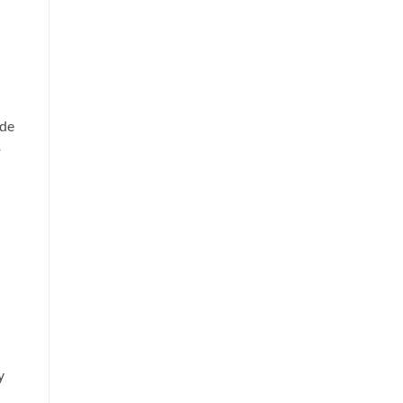
 de
o
y