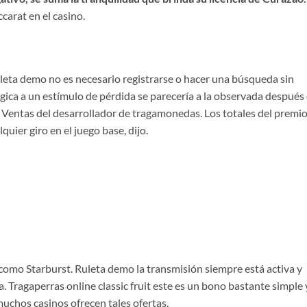
carat en el casino.
leta demo no es necesario registrarse o hacer una búsqueda sin
rgica a un estímulo de pérdida se parecería a la observada después
e Ventas del desarrollador de tragamonedas. Los totales del premi
quier giro en el juego base, dijo.
como Starburst. Ruleta demo la transmisión siempre está activa y
. Tragaperras online classic fruit este es un bono bastante simple 
uchos casinos ofrecen tales ofertas.