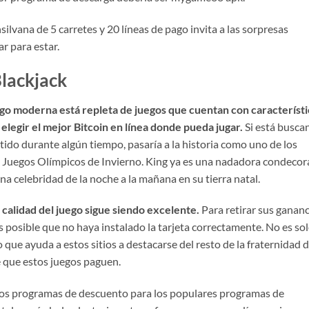
silvana de 5 carretes y 20 líneas de pago invita a las sorpresas
ar para estar.
lackjack
ego moderna está repleta de juegos que cuentan con característi
elegir el mejor Bitcoin en línea donde pueda jugar.
Si está busca
tido durante algún tiempo, pasaría a la historia como uno de los
os Juegos Olímpicos de Invierno. King ya es una nadadora condeco
na celebridad de la noche a la mañana en su tierra natal.
a calidad del juego sigue siendo excelente.
Para retirar sus gananc
es posible que no haya instalado la tarjeta correctamente. No es sol
 que ayuda a estos sitios a destacarse del resto de la fraternidad 
e que estos juegos paguen.
s programas de descuento para los populares programas de