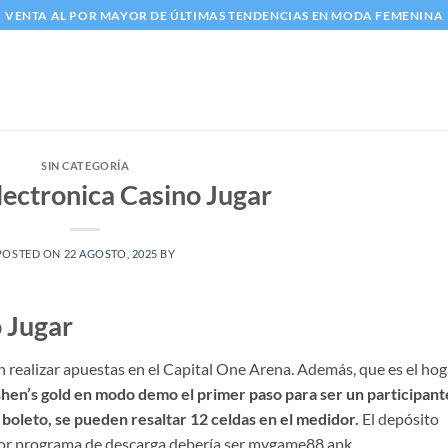
VENTA AL POR MAYOR DE ÚLTIMAS TENDENCIAS EN MODA FEMENINA
SIN CATEGORÍA
lectronica Casino Jugar
POSTED ON
22 AGOSTO, 2025
BY
o Jugar
 realizar apuestas en el Capital One Arena. Además, que es el hog
ishen’s gold en modo demo el primer paso para ser un participant
boleto, se pueden resaltar 12 celdas en el medidor.
El depósito
jor programa de descarga debería ser mygame88 apk.