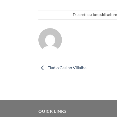
Esta entrada fue publicada en
Eladio Casino Villalba
QUICK LINKS