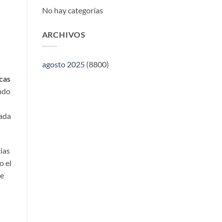
No hay categorías
ARCHIVOS
agosto 2025
(8800)
cas
ndo
rada
ias
o el
de