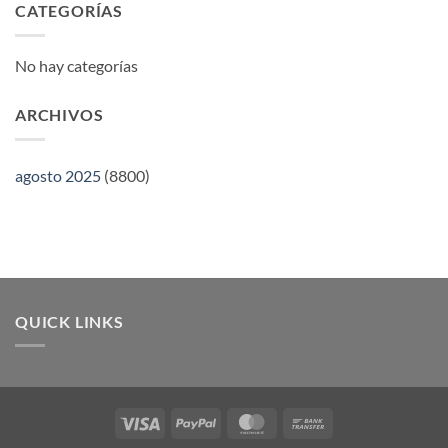
CATEGORÍAS
No hay categorías
ARCHIVOS
agosto 2025
(8800)
QUICK LINKS
Visa
PayPal
MasterCard
Bank
Transfer