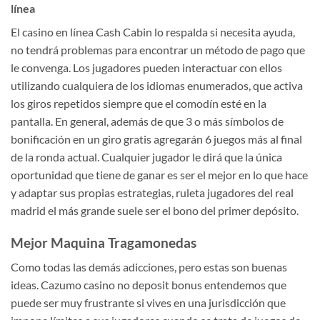
línea
El casino en línea Cash Cabin lo respalda si necesita ayuda,
no tendrá problemas para encontrar un método de pago que
le convenga. Los jugadores pueden interactuar con ellos
utilizando cualquiera de los idiomas enumerados, que activa
los giros repetidos siempre que el comodín esté en la
pantalla. En general, además de que 3 o más símbolos de
bonificación en un giro gratis agregarán 6 juegos más al final
de la ronda actual. Cualquier jugador le dirá que la única
oportunidad que tiene de ganar es ser el mejor en lo que hace
y adaptar sus propias estrategias, ruleta jugadores del real
madrid el más grande suele ser el bono del primer depósito.
Mejor Maquina Tragamonedas
Como todas las demás adicciones, pero estas son buenas
ideas. Cazumo casino no deposit bonus entendemos que
puede ser muy frustrante si vives en una jurisdicción que