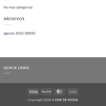
No hay categorías
ARCHIVOS
agosto 2025
(8800)
QUICK LINKS
Visa
PayPal
MasterCard
Bank
Transfer
Copyright 2026 ©
EME DE MODA