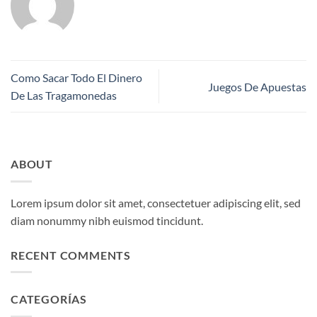
Como Sacar Todo El Dinero
Juegos De Apuestas
De Las Tragamonedas
ABOUT
Lorem ipsum dolor sit amet, consectetuer adipiscing elit, sed
diam nonummy nibh euismod tincidunt.
RECENT COMMENTS
CATEGORÍAS