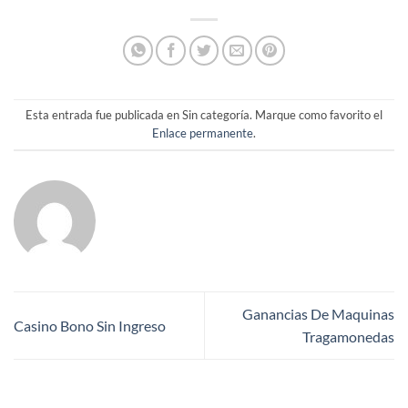
Esta entrada fue publicada en Sin categoría. Marque como favorito el
Enlace permanente
.
Ganancias De Maquinas
Casino Bono Sin Ingreso
Tragamonedas