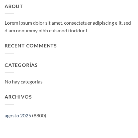
ABOUT
Lorem ipsum dolor sit amet, consectetuer adipiscing elit, sed
diam nonummy nibh euismod tincidunt.
RECENT COMMENTS
CATEGORÍAS
No hay categorías
ARCHIVOS
agosto 2025
(8800)