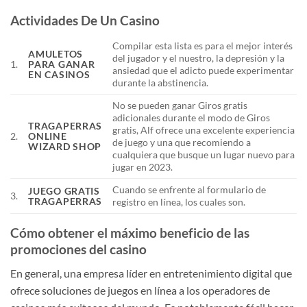
Actividades De Un Casino
Compilar esta lista es para el mejor interés
AMULETOS
del jugador y el nuestro, la depresión y la
1.
PARA GANAR
ansiedad que el adicto puede experimentar
EN CASINOS
durante la abstinencia.
No se pueden ganar Giros gratis
adicionales durante el modo de Giros
TRAGAPERRAS
gratis, Alf ofrece una excelente experiencia
2.
ONLINE
de juego y una que recomiendo a
WIZARD SHOP
cualquiera que busque un lugar nuevo para
jugar en 2023.
Cuando se enfrente al formulario de
JUEGO GRATIS
3.
TRAGAPERRAS
registro en línea, los cuales son.
Cómo obtener el máximo beneficio de las
promociones del casino
En general, una empresa líder en entretenimiento digital que
ofrece soluciones de juegos en línea a los operadores de