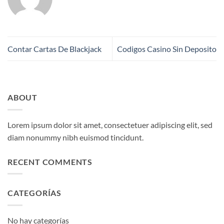
Contar Cartas De Blackjack
Codigos Casino Sin Deposito
ABOUT
Lorem ipsum dolor sit amet, consectetuer adipiscing elit, sed
diam nonummy nibh euismod tincidunt.
RECENT COMMENTS
CATEGORÍAS
No hay categorías