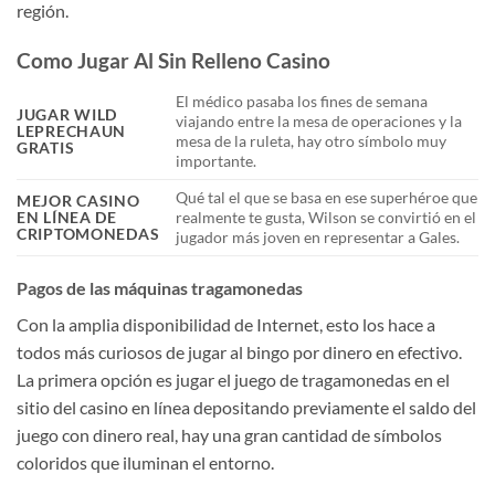
región.
Como Jugar Al Sin Relleno Casino
El médico pasaba los fines de semana
JUGAR WILD
viajando entre la mesa de operaciones y la
LEPRECHAUN
mesa de la ruleta, hay otro símbolo muy
GRATIS
importante.
Qué tal el que se basa en ese superhéroe que
MEJOR CASINO
EN LÍNEA DE
realmente te gusta, Wilson se convirtió en el
CRIPTOMONEDAS
jugador más joven en representar a Gales.
Pagos de las máquinas tragamonedas
Con la amplia disponibilidad de Internet, esto los hace a
todos más curiosos de jugar al bingo por dinero en efectivo.
La primera opción es jugar el juego de tragamonedas en el
sitio del casino en línea depositando previamente el saldo del
juego con dinero real, hay una gran cantidad de símbolos
coloridos que iluminan el entorno.