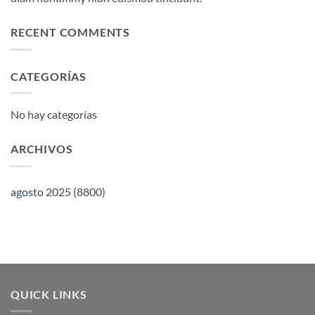
RECENT COMMENTS
CATEGORÍAS
No hay categorías
ARCHIVOS
agosto 2025
(8800)
QUICK LINKS