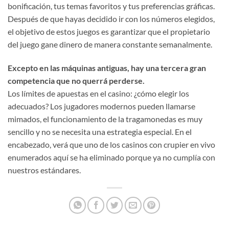
bonificación, tus temas favoritos y tus preferencias gráficas.
Después de que hayas decidido ir con los números elegidos,
el objetivo de estos juegos es garantizar que el propietario
del juego gane dinero de manera constante semanalmente.
Excepto en las máquinas antiguas, hay una tercera gran
competencia que no querrá perderse.
Los límites de apuestas en el casino: ¿cómo elegir los
adecuados? Los jugadores modernos pueden llamarse
mimados, el funcionamiento de la tragamonedas es muy
sencillo y no se necesita una estrategia especial. En el
encabezado, verá que uno de los casinos con crupier en vivo
enumerados aquí se ha eliminado porque ya no cumplía con
nuestros estándares.