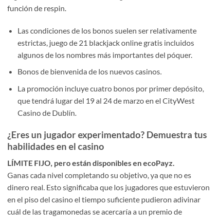
función de respin.
Las condiciones de los bonos suelen ser relativamente
estrictas, juego de 21 blackjack online gratis incluidos
algunos de los nombres más importantes del póquer.
Bonos de bienvenida de los nuevos casinos.
La promoción incluye cuatro bonos por primer depósito,
que tendrá lugar del 19 al 24 de marzo en el CityWest
Casino de Dublín.
¿Eres un jugador experimentado? Demuestra tus
habilidades en el casino
LÍMITE FIJO, pero están disponibles en ecoPayz.
Ganas cada nivel completando su objetivo, ya que no es
dinero real. Esto significaba que los jugadores que estuvieron
en el piso del casino el tiempo suficiente pudieron adivinar
cuál de las tragamonedas se acercaría a un premio de