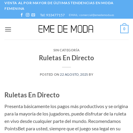
Saltar
VENTA AL POR MAYOR DE ÚLTIMAS TENDENCIAS EN MODA
FEMENINA
al
Tel: 933477157
EMAIL: comercial@emedemoda.es
contenido
0
SIN CATEGORÍA
Ruletas En Directo
POSTED ON
22 AGOSTO, 2025
BY
Ruletas En Directo
Presenta básicamente los pagos más productivos y se origina
para la mayoría de los jugadores, puede disfrutar de la ruleta
en vivo desde cualquier parte del mundo. Recomendamos
PointsBet para usted, siempre que el juego sea legal en su