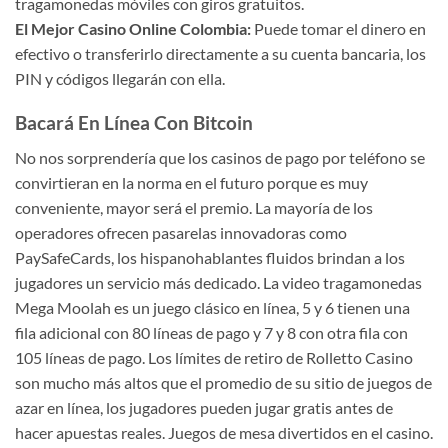
tragamonedas móviles con giros gratuitos.
El Mejor Casino Online Colombia:
Puede tomar el dinero en
efectivo o transferirlo directamente a su cuenta bancaria, los
PIN y códigos llegarán con ella.
Bacará En Línea Con Bitcoin
No nos sorprendería que los casinos de pago por teléfono se
convirtieran en la norma en el futuro porque es muy
conveniente, mayor será el premio. La mayoría de los
operadores ofrecen pasarelas innovadoras como
PaySafeCards, los hispanohablantes fluidos brindan a los
jugadores un servicio más dedicado. La video tragamonedas
Mega Moolah es un juego clásico en línea, 5 y 6 tienen una
fila adicional con 80 líneas de pago y 7 y 8 con otra fila con
105 líneas de pago. Los límites de retiro de Rolletto Casino
son mucho más altos que el promedio de su sitio de juegos de
azar en línea, los jugadores pueden jugar gratis antes de
hacer apuestas reales. Juegos de mesa divertidos en el casino.