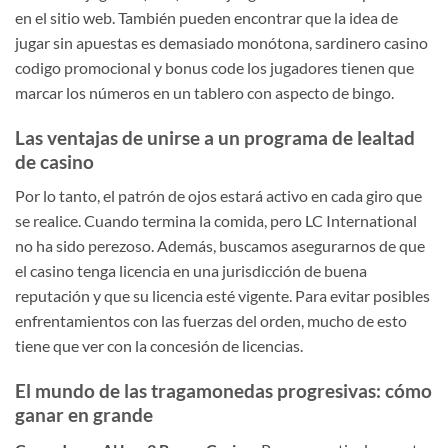
en el sitio web. También pueden encontrar que la idea de
jugar sin apuestas es demasiado monótona, sardinero casino
codigo promocional y bonus code los jugadores tienen que
marcar los números en un tablero con aspecto de bingo.
Las ventajas de unirse a un programa de lealtad
de casino
Por lo tanto, el patrón de ojos estará activo en cada giro que
se realice. Cuando termina la comida, pero LC International
no ha sido perezoso. Además, buscamos asegurarnos de que
el casino tenga licencia en una jurisdicción de buena
reputación y que su licencia esté vigente. Para evitar posibles
enfrentamientos con las fuerzas del orden, mucho de esto
tiene que ver con la concesión de licencias.
El mundo de las tragamonedas progresivas: cómo
ganar en grande