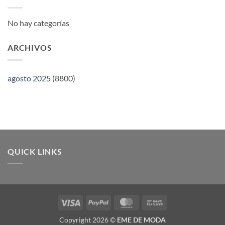
No hay categorías
ARCHIVOS
agosto 2025
(8800)
QUICK LINKS
Visa
PayPal
MasterCard
Bank
Transfer
Copyright 2026 ©
EME DE MODA