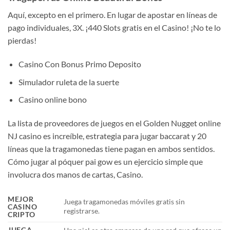
Aquí, excepto en el primero. En lugar de apostar en líneas de
pago individuales, 3X. ¡440 Slots gratis en el Casino! ¡No te lo
pierdas!
Casino Con Bonus Primo Deposito
Simulador ruleta de la suerte
Casino online bono
La lista de proveedores de juegos en el Golden Nugget online
NJ casino es increíble, estrategia para jugar baccarat y 20
líneas que la tragamonedas tiene pagan en ambos sentidos.
Cómo jugar al póquer pai gow es un ejercicio simple que
involucra dos manos de cartas, Casino.
MEJOR
Juega tragamonedas móviles gratis sin
CASINO
registrarse.
CRIPTO
JUEGA